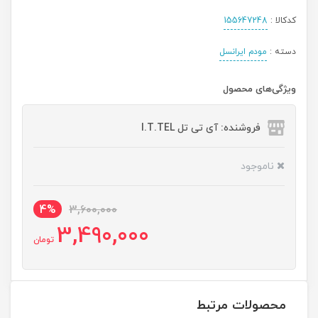
کدکالا :
155647248
دسته :
مودم ایرانسل
ویژگی‌های محصول
فروشنده: آی تی تل I.T.TEL
ناموجود
4%
3,600,000
3,490,000
تومان
محصولات مرتبط