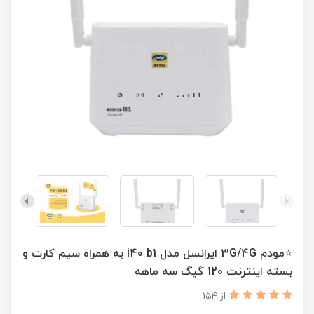
⭐مودم 3G/4G ایرانسل مدل i40 b1 به همراه سیم کارت و
بسته اینترنت 120 گیگ سه ماهه
از 154