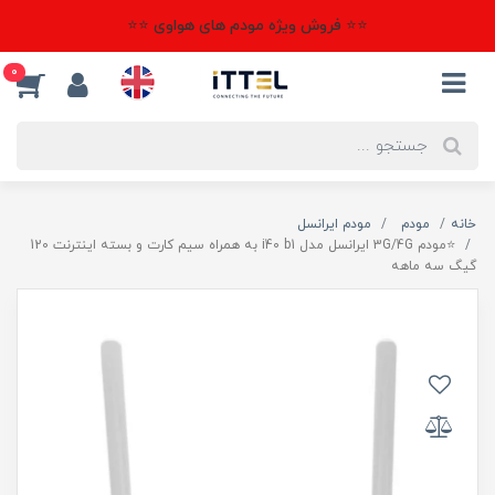
⭐⭐ فروش ویژه مودم های هواوی ⭐⭐
0
خانه
مودم
مودم ایرانسل
⭐مودم 3G/4G ایرانسل مدل i40 b1 به همراه سیم کارت و بسته اینترنت 120
گیگ سه ماهه