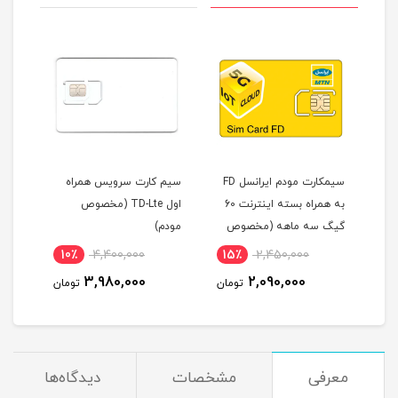
4.
سیمکارت مودم ایرانسل FD
سیم کارت سرویس همراه
تیک
به همراه بسته اینترنت 60
اول TD-Lte (مخصوص
گیگ سه ماهه (مخصوص
مودم)
20100E01
مودم )
10٪
4,400,000
15٪
2,450,000
4
3,980,000
2,090,000
مان
تومان
تومان
معرفی
مشخصات
دیدگاه‌ها