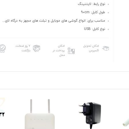
نوع رابط: لایتنینگ
طول کابل: 90cm
مناسب برای: انواع گوشی های موبایل و تبلت های مجهز به درگاه لای...
نوع کابل: USB
امکان تحویل
امکان
۷ روز ضمانت
اکسپرس
پرداخت در
بازگشت
محل