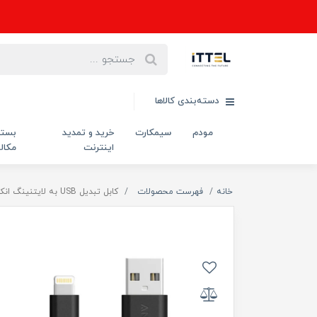
دسته‌بندی کالاها
مودم
سیمکارت
خرید و تمدید
بست
اینترنت
مکال
خانه
فهرست محصولات
کابل تبدیل USB به لایتنینگ انکر مدل A8012 طول 0.9 متر