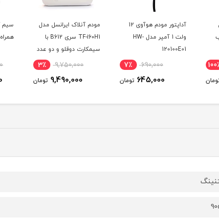
آداپتور مودم هوآوی 12
مودم آنلاک ایرانسل مدل
سیم کارت کد 0 دائمی
 1 آمپر مدل HW-
TF-i60H1 سری B612 با
همراه اول 09120121132
سیمکارت دوقلو و دو عدد
یک
آنتن اکسترنال 19 دسی بل
3٪
153,000,000
3٪
9,750,000
7٪
و 300 گیگ اینترنت
(م
149,000,000
9,490,000
6
تومان
تومان
تومان
یکساله
تنینگ
9