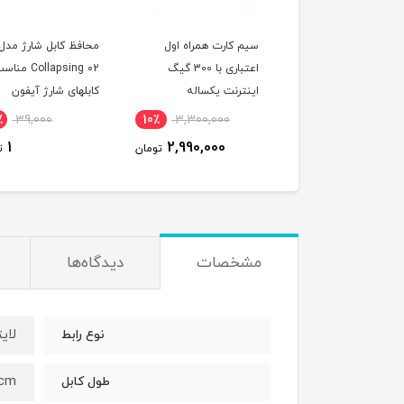
سیم کارت همراه اول
محافظ کابل شارژ مدل
اعتباری با 300 گیگ
Collapsing 02 مناسب
ولت
اینترنت یکساله
کابلهای شارژ آیفون
120100E01
690,000
100٪
39,000
10٪
3,300,000
45,000
1
2,990,000
تومان
تومان
مشخصات
دیدگاه‌ها
لای
نوع رابط
0cm
طول کابل