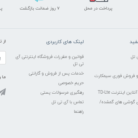
پرداخت در محل
۷ روز ضمانت بازگشت
پشت
فید
لینک های کاربردی
از 
 تل
قوانین و مقررات فروشگاه اینترنتی آی
تی تل
خدمات پس از فروش و گارانتی
و فروش فوری سیمکارت
ما ر
حریم خصوصی
ین اینترنت TD-Lte
رهگیری مرسولات پستی
ی گوشی های گمشده/
تماس با آی تی تل
راهنما