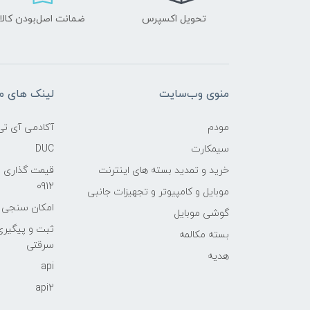
تحویل اکسپرس
ضمانت اصل‌بودن کالا
منوی وب‌سایت
لینک های م
مودم
آکادمی آی تی
سیمکارت
DUC
خرید و تمدید بسته های اینترنت
قیمت گذاری 
0912
موبایل و کامپیوتر و تجهیزات جانبی
امکان سنجی آنلا
گوشی موبایل
ثبت و پیگیر
بسته مکالمه
سرقتی
هدیه
api
api2