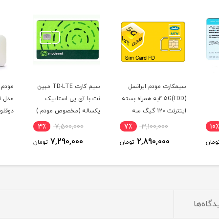
سیمکارت مودم ایرانسل
سیم کارت TD-LTE مبین
4.5G(FDD)به همراه بسته
نت با آی پی استاتیک
اینترنت 120 گیگ سه
یکساله (مخصوص مودم )
دوقلو
ماهه (مخصوص مودم )
اکسترنال 19
3٪
7,500,000
7٪
3,100,000
10٪
7,290,000
2,890,000
ومان
تومان
تومان
دگاه‌ها