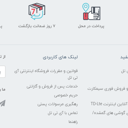
پرداخت در محل
۷ روز ضمانت بازگشت
پشت
فید
لینک های کاربردی
از 
 تل
قوانین و مقررات فروشگاه اینترنتی آی
تی تل
خدمات پس از فروش و گارانتی
و فروش فوری سیمکارت
ما ر
حریم خصوصی
ین اینترنت TD-Lte
رهگیری مرسولات پستی
ی گوشی های گمشده/
تماس با آی تی تل
راهنما