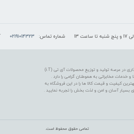
شماره تماس:
02191014323
آ
فروشگاه موبایل آی تی تل از سال 1380 افتخار خدمت گذاری در عرصه تولید و توزیع محصولات آی تی (i.T)
ا و خدمات مخابراتی به هموطنان گرامی را دارد .
بهترین کیفیت و قیمت کالا ها را در این فروشگاه به
یدی بسیار آسان و امن و لذت بخش را تجربه نمایید .
تمامی حقوق محفوظ است.