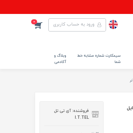
0
ورود به حساب کاربری
سیمکارت شماره مشابه خط
وبلاگ و
شما
آکادمی
ر
موبایل
فروشنده: آی تی تل
I.T.TEL