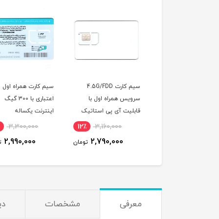
سیم کارت کد 0 دائمی
سیم کارت 4.5G/FDD
سیم کارت همراه اول
ول 09120121132
سرویس همراه اول با
اعتباری با 300 گیگ
قابلیت آی پی استاتیک
اینترنت یکساله
(مخصوص مودم )
3,300,000
12٪
3,160,000
3٪
153,000,000
2,990,000
2,790,000
149,000,000
تومان
تومان
ت
معرفی
مشخصات
دی