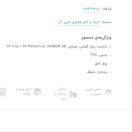
کدکالا :
162429281
دسته :
کیف و کاور هواوی سری آنر
ویژگی‌های محصول
مناسب برای گوشی موبایل: Y6 2018 / Y6 Prime 2018 /HONOR 7A
جنس: TPU
نوع: کاور
ساختار: شفاف
امکان تحویل
امکان
۷ روز ضمانت
اکسپرس
پرداخت در
بازگشت
محل