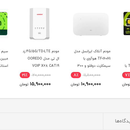
مودم آنلاک ایرانسل مدل
مودم 4G/5G/TD-LTE زد
TF-i60H1 هوآوی با
ال تی مدل OOREDO
مبین 
TDLTE/FDD/4G/4.5G با
سیمکارت دوقلو و 300
VOIP X28 CAT19
استات
گیگ اینترنت یکساله
(مخص
21٪
20,000,000
8٪
11,800,000
7٪
15,900,000
10,900,000
ومان
تومان
تومان
دگاه‌ها