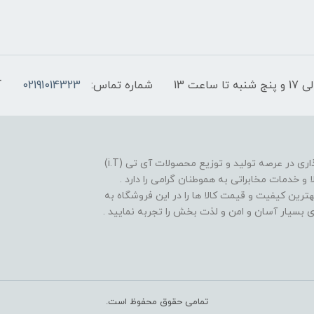
شماره تماس:
02191014323
آ
فروشگاه موبایل آی تی تل از سال 1380 افتخار خدمت گذاری در عرصه تولید و توزیع محصولات آی تی (i.T)
ا و خدمات مخابراتی به هموطنان گرامی را دارد .
بهترین کیفیت و قیمت کالا ها را در این فروشگاه به
یدی بسیار آسان و امن و لذت بخش را تجربه نمایید .
تمامی حقوق محفوظ است.