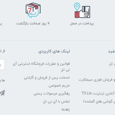
پرداخت در محل
۷ روز ضمانت بازگشت
پشت
فید
لینک های کاربردی
از 
 تل
قوانین و مقررات فروشگاه اینترنتی آی
تی تل
خدمات پس از فروش و گارانتی
و فروش فوری سیمکارت
ما ر
حریم خصوصی
ین اینترنت TD-Lte
رهگیری مرسولات پستی
ی گوشی های گمشده/
تماس با آی تی تل
راهنما