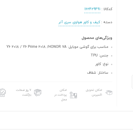
کدکالا :
162429491
دسته :
کیف و کاور هواوی سری آنر
ویژگی‌های محصول
مناسب برای گوشی موبایل: Y6 2018 / Y6 Prime 2018 /HONOR 7A
جنس: TPU
نوع: کاور
ساختار: شفاف
امکان تحویل
امکان
۷ روز ضمانت
اکسپرس
پرداخت در
بازگشت
محل