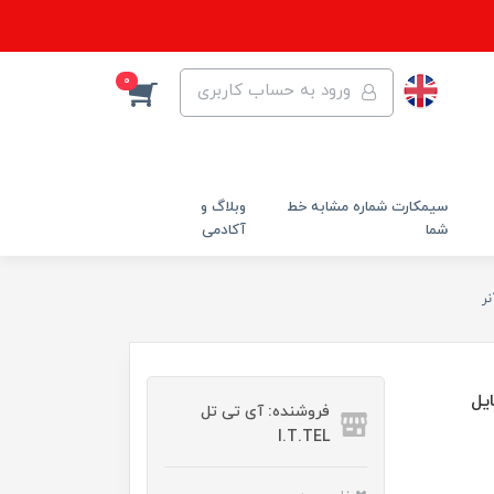
0
ورود به حساب کاربری
سیمکارت شماره مشابه خط
وبلاگ و
شما
آکادمی
ر
موبایل
فروشنده: آی تی تل
I.T.TEL