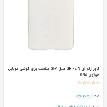
کاور ژله ای GRIFEIN مدل GI01 مناسب برای گوشی موبایل
هوآوی GR5
کدکالا :
162743084
دسته :
کیف و کاور هواوی سری G