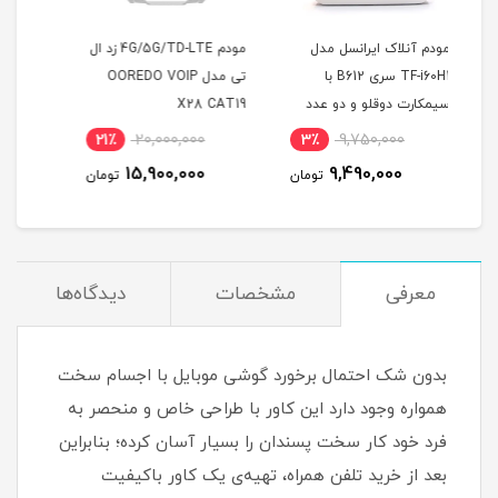
دل
مودم 4G/5G/TD-LTE زد ال
سیم کارت FDD/4.5G
سی
تی مدل OOREDO VOIP
سرویس همراه اول با آی پی
دد
X28 CAT19
استاتیک یکساله (مخصوص
مو
ل 19 دسی بل و
مودم )
4٪
8,300,000
21٪
20,000,000
3٪
7,990,000
15,900,000
تومان
تومان
تومان
معرفی
مشخصات
دیدگاه‌ها
بدون شک احتمال برخورد گوشی موبایل با اجسام سخت
همواره وجود دارد این کاور با طراحی خاص و منحصر به
فرد خود کار سخت پسندان را بسیار آسان کرده؛ بنابراین
بعد از خرید تلفن همراه، تهیه‌ی یک کاور با‌کیفیت