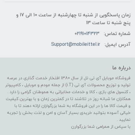
زمان پاسخگویی از شنبه تا چهارشنبه از ساعت 10 الی 17 و
پنج شنبه تا ساعت 13
شماره تماس:
02191014323
آدرس ایمیل:
Support@mobileittel.ir
درباره ما
فروشگاه موبایل آی تی تل از سال 1380 افتخار خدمت گذاری در عرصه
تولید و توزیع محصولات آی تی (i.T) از جمله مودم و موبایل ، کامپیوتر
، کنسول های بازی ، کالا و خدمات مخابراتی به هموطنان گرامی را دارد .
همکاران ما شبانه روز در تلاشند تا در کمترین زمان و با بهترین کیفیت
و قیمت کالا ها را در این فروشگاه به شما بزرگواران ارائه دهند تا با
خیالی آسوده بتوانید خریدی بسیار آسان و امن و لذت بخش را تجربه
نمایید .
با سپاس از همراهی شما بزرگوارن