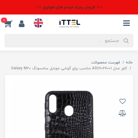
⭐⭐ فروش ویژه مودم های هواوی ⭐⭐
0
خانه
فهرست محصولات
کاور مدل AS116067001 مناسب برای گوشی موبایل سامسونگ Galaxy M20