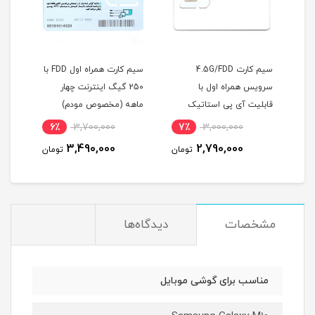
سیم کارت 4.5G/FDD
سیم کارت همراه اول FDD با
سیمکارت مبین نت 
س همراه اول با
250 گیگ اینترنت چهار
360 درجه
یت آی پی استاتیک
ماهه (مخصوص مودم)
LTE/FDD/4G/4.5G
وص مودم )
2,760,000
6٪
3,700,000
7٪
3,000,000
2,388,000
3,490,000
2,790,000
تومان
تومان
مشخصات
دیدگاه‌ها
مناسب برای گوشی موبایل