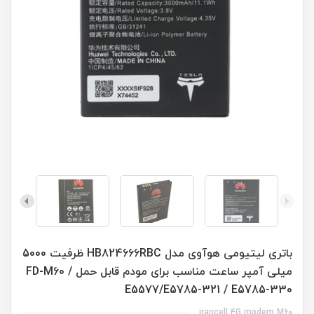
باتری لیتیومی هوآوی مدل HB824666RBC ظرفیت 5000
میلی آمپر ساعت مناسب برای مودم قابل حمل FD-M60 /
E5577/E5785-321 / E5785-330
irancell 4G modem M60