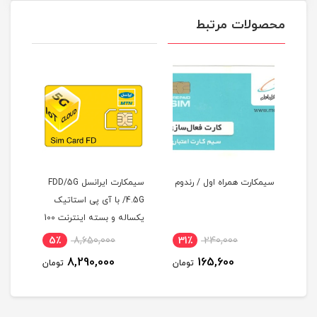
محصولات مرتبط
سیمکارت همراه اول / رندوم
سیمکارت ایرانسل FDD/5G
سیمک
/4.5G با آی پی استاتیک
یکساله و بسته اینترنت 100
گیگ یکساله (مخصوص
آی پی
5٪
8,650,000
31٪
240,000
10
مودم )
8,290,000
165,600
مان
تومان
تومان