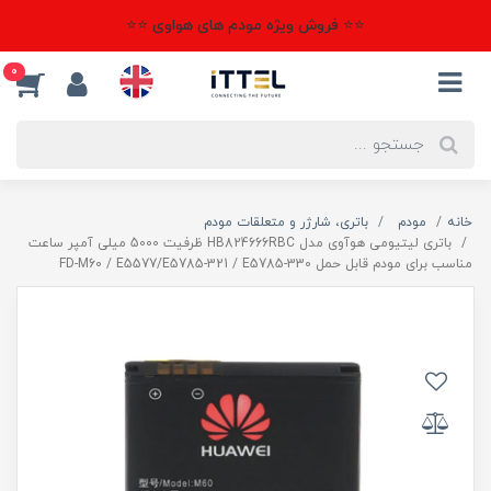
⭐⭐ فروش ویژه مودم های هواوی ⭐⭐
0
خانه
مودم
باتری، شارژر و متعلقات مودم
باتری لیتیومی هوآوی مدل HB824666RBC ظرفیت 5000 میلی آمپر ساعت
مناسب برای مودم قابل حمل FD-M60 / E5577/E5785-321 / E5785-330