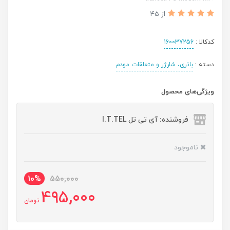
از 45
کدکالا :
160037256
دسته :
باتری، شارژر و متعلقات مودم
ویژگی‌های محصول
فروشنده: آی تی تل I.T.TEL
ناموجود
10%
550,000
495,000
تومان