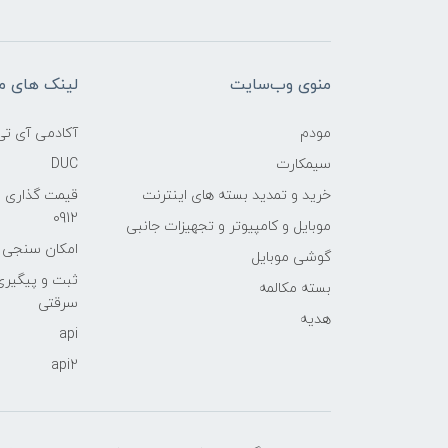
منوی وب‌سایت
لینک های م
مودم
آکادمی آی تی
سیمکارت
DUC
خرید و تمدید بسته های اینترنت
قیمت گذاری 
0912
موبایل و کامپیوتر و تجهیزات جانبی
امکان سنجی آنلا
گوشی موبایل
ثبت و پیگیر
بسته مکالمه
سرقتی
هدیه
api
api2