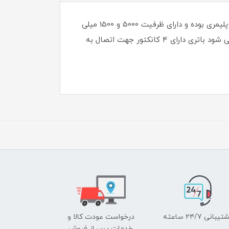
باتری لیتیوم اورجینال هوآوی مدل HB824666RBC مناسب برای مودم قابل حمل FD-M60 می باشد؛ باتری از نوع لیتیوم-پلیمری بوده و دارای ظرفیت 5000 و 1500 میلی
آمپر ساعت است. حداقل ولتاژ شارژ 4.35 بوده و ولتاژ خود باتری 3.8 ولت می باشد. همان طور که در شکل مشاهده می شود باتری دارای 4 کانکتور جهت اتصال به
یبانی ۲۴/7 ساعته
درخواست عودت کالا و
خدمات پس از فروش