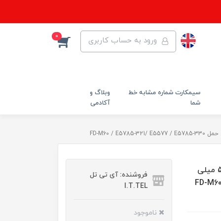
0
ورود به حساب کاربری
سیمکارت شماره مشابه خط
وبلاگ و
شما
آکادمی
باتری لیتیومی هوآوی مدل HB824666RBC ظرفیت 5000 میلی
فروشنده: آی تی تل
FD-M60 / E5785-32/
I.T.TEL
ناموجود