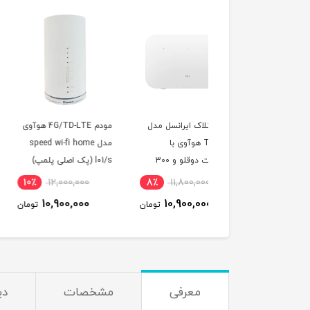
م آنلاک ایرانسل مدل
مودم 4G/TD-LTE هوآوی
سی
TF-i60H1 هوآوی با
مدل speed wi-fi home
با 600 گیگ اینترنت
سیمکارت دوقلو و 300
l01/s (پک اصلی پلمپ)
یکساله (مخصوص مود
 اینترنت یکساله
5,990,000
10٪
12,000,000
8٪
11,800,000
5,490,000
10,900,000
10,900,000
تومان
تومان
ت
معرفی
مشخصات
دی