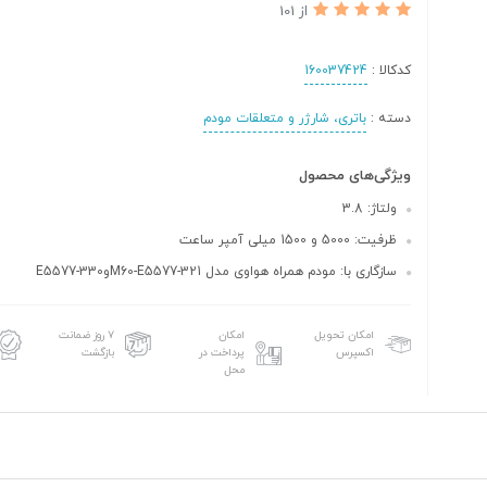
از 101
کدکالا :
160037424
دسته :
باتری، شارژر و متعلقات مودم
ویژگی‌های محصول
ولتاژ: 3.8
ظرفیت: 5000 و 1500 میلی آمپر ساعت
سازگاری با: مودم همراه هواوی مدل M60-E5577-321وE5577-330
امکان تحویل
امکان
۷ روز ضمانت
اکسپرس
پرداخت در
بازگشت
محل