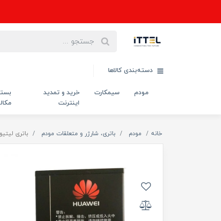
دسته‌بندی کالاها
مودم
سیمکارت
خرید و تمدید
بست
اینترنت
مکال
خانه
مودم
باتری، شارژر و متعلقات مودم
باتری لیتیومی هوآوی مدل HB824666RBC ظرفیت 5000 میل