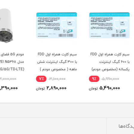
م کارت همراه اول FDD
سیم کارت همراه اول FDD
مودم 5G فضای باز هوآوی
با 300 گیگ اینترنت شش
مدل HUAWEI N5368
همراه اول 32
م)
ماهه ( مخصوص مودم )
MAX (4G/5G/TD-LTE)
00
2٪
34,000,000
7٪
3,100,000
9٪
0
33,390,000
2,890,000
ومان
تومان
تومان
دگاه‌ها