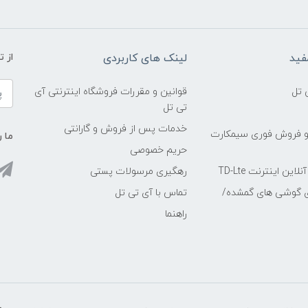
فید
لینک های کاربردی
از 
 تل
قوانین و مقررات فروشگاه اینترنتی آی
تی تل
خدمات پس از فروش و گارانتی
و فروش فوری سیمکارت
ما ر
حریم خصوصی
ین اینترنت TD-Lte
رهگیری مرسولات پستی
ی گوشی های گمشده/
تماس با آی تی تل
راهنما