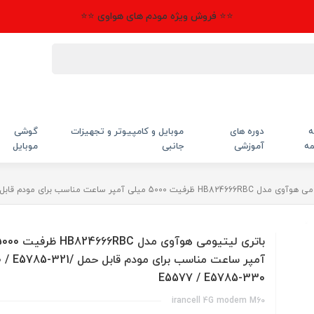
⭐⭐ فروش ویژه مودم های هواوی ⭐⭐
ه
دوره های
موبایل و کامپیوتر و تجهیزات
گوشی
مه
آموزشی
جانبی
موبایل
ی آمپر ساعت مناسب برای مودم قابل حمل FD-M60 / E5785-321/ E5577 / E5785-330
آمپر ساعت مناسب برای مودم قابل حمل 1
E5577 / E5785-330
irancell 4G modem M60