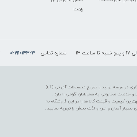
راهنما
شماره تماس:
02191014323
آ
فروشگاه موبایل آی تی تل از سال 1380 افتخار خدمت گذاری در عرصه تولید و توزیع محصولات آی تی (i.T)
ا و خدمات مخابراتی به هموطنان گرامی را دارد .
بهترین کیفیت و قیمت کالا ها را در این فروشگاه به
یدی بسیار آسان و امن و لذت بخش را تجربه نمایید .