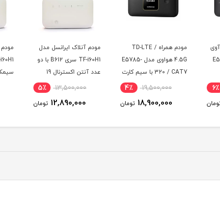
مودم آنلاک ایرانسل مدل
مودم آنلاک ایرانسل مدل
 مدل E5785-
TF-i60H1 سری B612 با دو
TF-i60H1 سری B612 با
یم کارت
عدد آنتن اکسترنال 19
سیمکارت دوقلو و دو عدد
ت 100
دسی بل
آنتن اکسترنال 19 دسی بل
دسی‌ب
0
3٪
9,750,000
5٪
13,500,000
4٪
و 300 گیگ اینترنت
9,490,000
12,890,000
ومان
تومان
تومان
یکساله