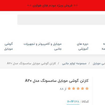
⭐⭐ فروش ویژه مودم های هواوی ⭐⭐
ه
دوره های
موبایل و کامپیوتر و تجهیزات
گوشی
مه
آموزشی
جانبی
موبایل
شی موبایل
مجموعه لوازم جانبی
کارتن گوشی موبایل سامسونگ مدل A20
کارتن گوشی موبایل سامسونگ مدل A20
از 88
کدکالا :
160941128