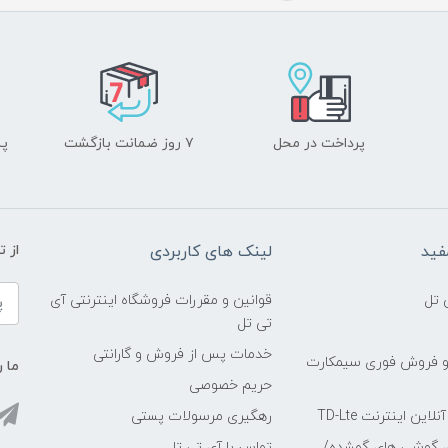
پرداخت در محل
۷ روز ضمانت بازگشت
پشت
فید
لینک های کاربردی
از 
 تل
قوانین و مقررات فروشگاه اینترنتی آی
تی تل
خدمات پس از فروش و گارانتی
و فروش فوری سیمکارت
ما ر
حریم خصوصی
ین اینترنت TD-Lte
رهگیری مرسولات پستی
ی گوشی های گمشده/
تماس با آی تی تل