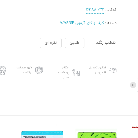
کدکالا :
163881632
دسته :
کیف و کاور آیفون 5/5S/SE
انتخاب رنگ:
طلایی
نقره ای
امکان تحویل
امکان
۷ روز ضمانت
اکسپرس
پرداخت در
بازگشت
محل