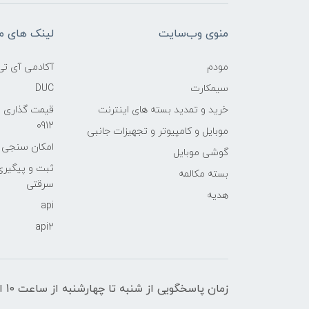
منوی وب‌سایت
لینک های م
مودم
آکادمی آی تی
سیمکارت
DUC
خرید و تمدید بسته های اینترنت
قیمت گذاری 
0912
موبایل و کامپیوتر و تجهیزات جانبی
امکان سنجی آنلا
گوشی موبایل
ثبت و پیگیر
بسته مکالمه
سرقتی
هدیه
api
api2
زمان پاسخگویی از شنبه تا چهارشنبه از ساعت 10 الی 17 و پنج شنبه تا ساعت 13