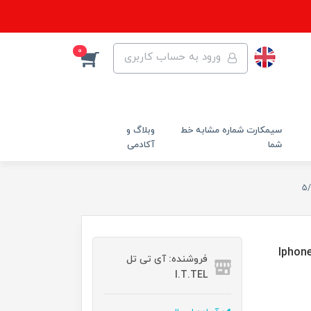
0
ورود به حساب کاربری
سیمکارت شماره مشابه خط
وبلاگ و
شما
آکادمی
بایل اپل Iphone 5/5S/SE
فروشنده: آی تی تل
I.T.TEL