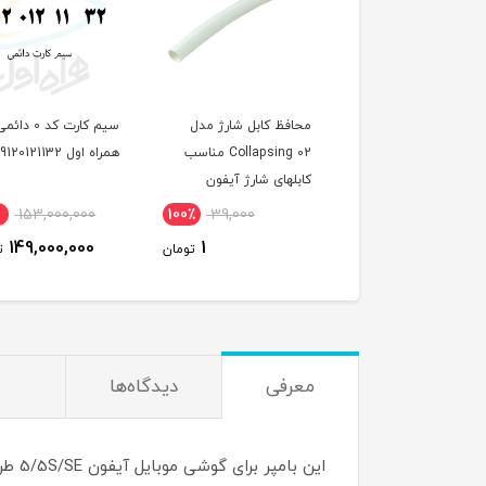
حافظ کابل شارژ مدل
سیم کارت کد 0 دائمی
Collapsing 02 مناسب
همراه اول 09120121132
نت با آی پی استات
ابلهای شارژ آیفون
یکساله (مخصوص م
7,500,000
3٪
153,000,000
100٪
39,000
7,290,000
149,000,000
1
تومان
تومان
معرفی
دیدگاه‌ها