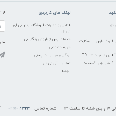
فید
لینک های کاربردی
از 
 تل
قوانین و مقررات فروشگاه اینترنتی آی
تی تل
خدمات پس از فروش و گارانتی
و فروش فوری سیمکارت
ما ر
حریم خصوصی
ین اینترنت TD-Lte
رهگیری مرسولات پستی
ی گوشی های گمشده/
تماس با آی تی تل
راهنما
شماره تماس:
02191014323
آ