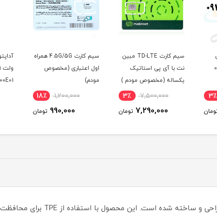
سیم کارت TD-LTE مبین
سیم کارت 4.5G/5G همراه
آداپتور مودم هوآوی 12
یک
اول اعتباری (مخصوص
ولت 1 آمپر مدل HW-
ودم )
مودم)
120100E01
یکس
7٪
690,000
18٪
1,200,000
3٪
(مخ
645,000
990,000
تومان
تومان
تومان
این بامپر برای گوشی موبایل آیفون E