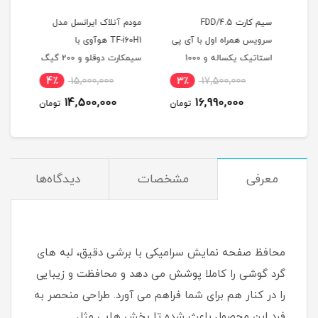
سیم کارت FDD/4.5
مودم آنلاک ایرانسل مدل
ته
سرویس همراه اول با آی پی
TF-i60H1 هوآوی با
نت ب
هه
استاتیک یکساله و 1000
سیمکارت دوقلو و 200 گیگ
یکسا
گیگ اینترنت یکساله
اینترنت شش ماهه
4٪
15,000,000
3٪
17,500,000
7
(مخصوص مودم )
14,500,000
16,990,000
مان
تومان
تومان
معرفی
مشخصات
دیدگاه‌ها
محافظ صفحه نمایش سرامیکی با برشی دقیق، لبه های
گرد گوشی را کاملا پوشش می دهد و محافظت و زیبایی
را در کنار هم برای شما فراهم می آورد. طراحی منحصر به
فرد این محصول باعث شده تا بخش هایی مثل