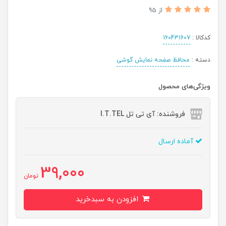
از 95
کدکالا :
160431607
دسته :
محافظ صفحه نمایش گوشی
ویژگی‌های محصول
فروشنده: آی تی تل I.T.TEL
آماده ارسال
39,000
تومان
افزودن به سبدخرید