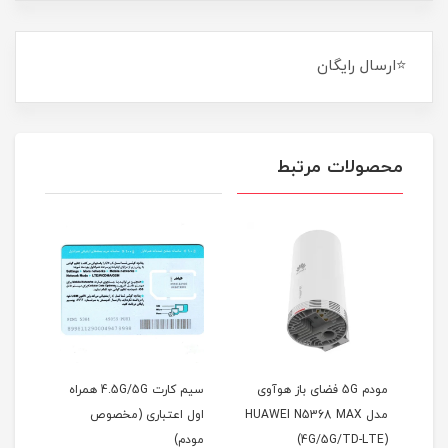
⭐ارسال رایگان
محصولات مرتبط
مودم 5G فضای باز هوآوی
سیم کارت 4.5G/5G همراه
مدل HUAWEI N5368 MAX
اول اعتباری (مخصوص
(4G/5G/TD-LTE)
مودم)