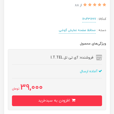
از 88
کدکالا :
160431667
دسته :
محافظ صفحه نمایش گوشی
ویژگی‌های محصول
فروشنده: آی تی تل I.T.TEL
آماده ارسال
39,000
تومان
افزودن به سبدخرید