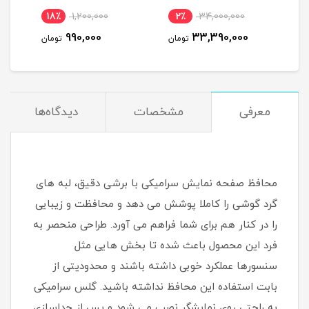
18٪
1,200,000
2٪
34,000,000
1
ماه
990,000
33,390,000
مان
تومان
تومان
معرفی
مشخصات
دیدگاه‌ها
محافظ صفحه نمایش سرامیکی با برشی دقیق، لبه های
گرد گوشی را کاملا پوشش می دهد و محافظت و زیبایی
را در کنار هم برای شما فراهم می آورد. طراحی منحصر به
فرد این محصول باعث شده تا بخش هایی مثل
سنسورها عملکرد خوبی داشته باشند و محدودیتی از
بابت استفاده این محافظ نداشته باشید. گلس سرامیکی
به راحتی روی نمایشگر نصب می شود و پس از جداسازی