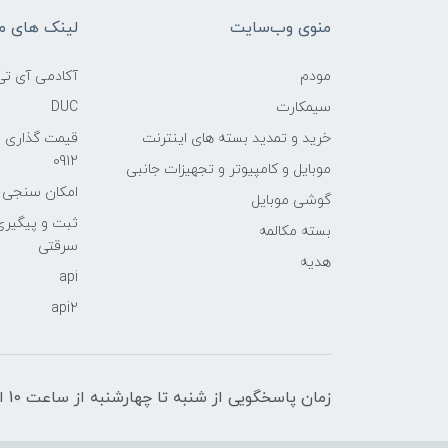
منوی وب‌سایت
لینک های م
مودم
آکادمی آی تی
سیمکارت
DUC
خرید و تمدید بسته های اینترنت
قیمت گذاری 
0912
موبایل و کامپیوتر و تجهیزات جانبی
امکان سنجی آنلا
گوشی موبایل
ثبت و پیگیر
بسته مکالمه
سرقتی
هدیه
api
api2
زمان پاسخگویی از شنبه تا چهارشنبه از ساعت 10 الی 17 و پنج شنبه تا ساعت 13