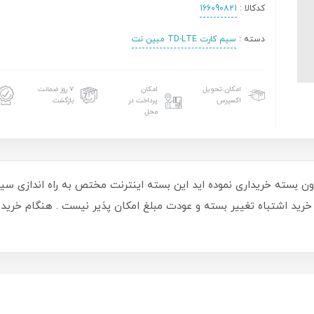
کدکالا :
166090821
دسته :
سیم کارت TD-LTE مبین نت
امکان تحویل
امکان
۷ روز ضمانت
اکسپرس
پرداخت در
بازگشت
محل
 خرید اشتباه تغییر بسته و عودت مبلغ امکان پذیر نیست . هنگام خری