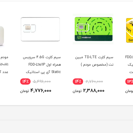
یرانسل FDD/5G
سیم کارت TD-LTE مبین
سیم کارت 4.5G سرویس
مودم 
تیک
نت (مخصوص مودم )
همراه اول FDD-Lte/IP
نت
Static آی پی استاتیک
شش ماهه (مخصوص
دسی ب
14٪
5,496,000
14٪
2,760,000
13
مودم )
4,776,000
2,388,000
ومان
تومان
تومان