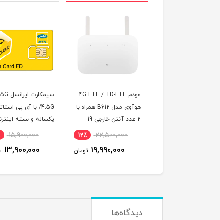
مودم 4G/TD-LTE وای
مودم 4G LTE / TD-LTE
سیمکارت ا
ترایب مدل EG2030C-M2-
هوآوی مدل B612 همراه با
/4.5G با آی پی استا
2 عدد آنتن خارجی 19
یکساله و بسته اینتر
دسی‌بل
500 گیگ یک ساله
٪
15,900,000
12٪
22,500,000
5٪
10,500,000
(مخصوص مودم )
13,900,000
19,990,000
9,990,000
تومان
تومان
ت
دیدگاه‌ها