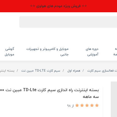
⭐⭐ فروش ویژه مودم های هواوی ⭐⭐
ه
دوره های
موبایل و کامپیوتر و تجهیزات
گوشی
مه
آموزشی
جانبی
موبایل
ت فعالسازی سیم کارت
همراه اول
سیم کارت TD-LTE مبین نت
بسته اینترنت راه اند
سه ماهه
از 98