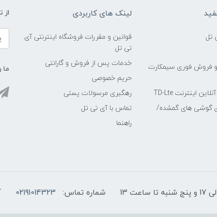
فید
لینک های کاربردی
از 
 تل
قوانین و مقررات فروشگاه اینترنتی آی
تی تل
خدمات پس از فروش و گارانتی
و فروش فوری سیمکارت
ما ر
حریم خصوصی
ین اینترنت TD-Lte
رهگیری مرسولات پستی
ی گوشی های گمشده/
تماس با آی تی تل
راهنما
شماره تماس:
02191014323
آ