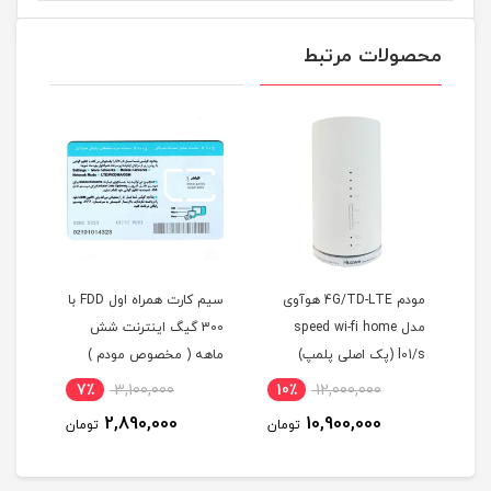
محصولات مرتبط
 هوآوی
سیم کارت همراه اول FDD با
سیم کارت اعتباری همراه
300 گیگ اینترنت شش
اول سری طلایی
ماهه ( مخصوص مودم )
09195900058
است
3٪
244,800,000
7٪
3,100,000
10
(م
237,600,000
2,890,000
ومان
تومان
تومان