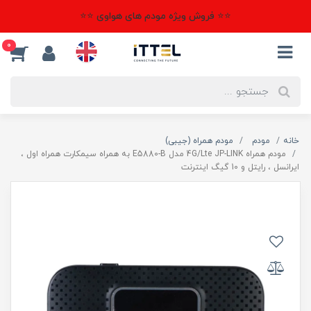
⭐⭐ فروش ویژه مودم های هواوی ⭐⭐
0
خانه
مودم
مودم همراه (جیبی)
مودم همراه 4G/Lte JP-LINK مدل E5880-B به همراه سیمکارت همراه اول ،
ایرانسل ، رایتل و 10 گیگ اینترنت