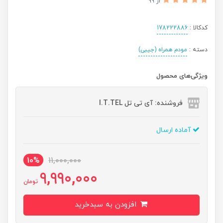
از 99
کدکالا :
178222886
دسته :
مودم همراه (جیبی)
ویژگی‌های محصول
فروشنده: آی تی تل I.T.TEL
آماده ارسال
10%
11,000,000
9,990,000
تومان
افزودن به سبدخرید