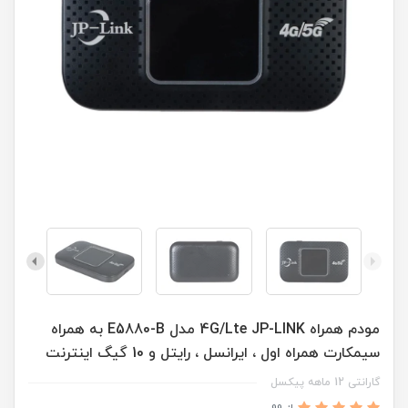
مودم همراه 4G/Lte JP-LINK مدل E5880-B به همراه
سیمکارت همراه اول ، ایرانسل ، رایتل و 10 گیگ اینترنت
گارانتی 12 ماهه پیکسل