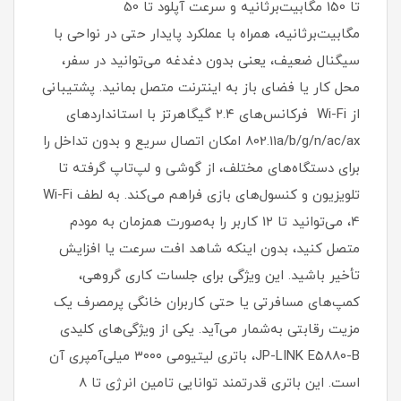
تا 150 مگابیت‌برثانیه و سرعت آپلود تا 50
مگابیت‌برثانیه، همراه با عملکرد پایدار حتی در نواحی با
سیگنال ضعیف، یعنی بدون دغدغه می‌توانید در سفر،
محل کار یا فضای باز به اینترنت متصل بمانید. پشتیبانی
از Wi-Fi فرکانس‌های ۲.۴ گیگاهرتز با استانداردهای
802.11a/b/g/n/ac/ax امکان اتصال سریع و بدون تداخل را
برای دستگاه‌های مختلف، از گوشی و لپ‌تاپ گرفته تا
تلویزیون و کنسول‌های بازی فراهم می‌کند. به لطف Wi-Fi
4، می‌توانید تا 1۲ کاربر را به‌صورت همزمان به مودم
متصل کنید، بدون اینکه شاهد افت سرعت یا افزایش
تأخیر باشید. این ویژگی برای جلسات کاری گروهی،
کمپ‌های مسافرتی یا حتی کاربران خانگی پرمصرف یک
مزیت رقابتی به‌شمار می‌آید. یکی از ویژگی‌های کلیدی
JP-LINK E5880-B، باتری لیتیومی ۳۰۰۰ میلی‌آمپری آن
است. این باتری قدرتمند توانایی تامین انرژی تا ۸