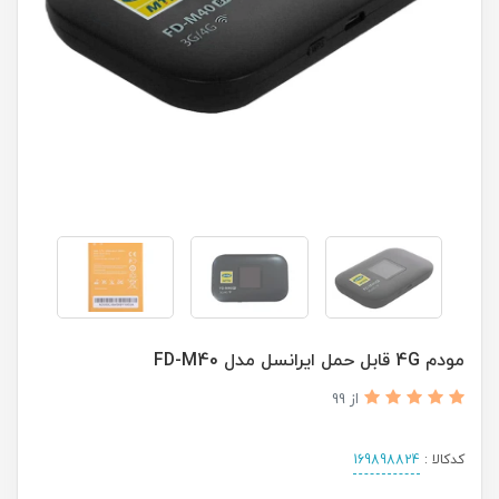
مودم 4G قابل حمل ایرانسل مدل FD-M40
از 99
کدکالا :
169898824