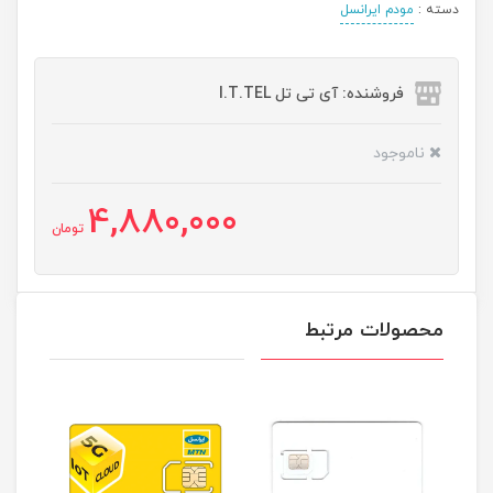
دسته :
مودم ایرانسل
فروشنده: آی تی تل I.T.TEL
ناموجود
4,880,000
تومان
محصولات مرتبط