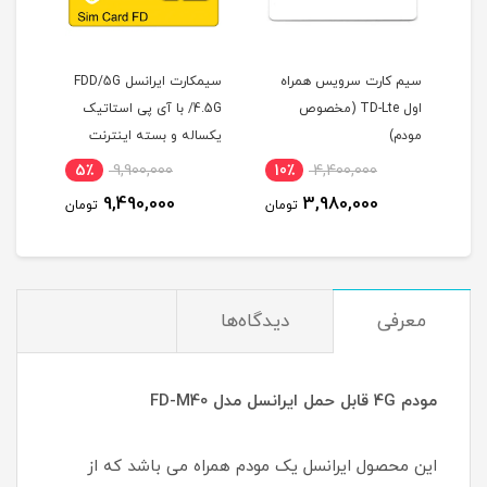
سیم کارت سرویس همراه
سیمکارت ایرانسل FDD/5G
EG20
اول TD-Lte (مخصوص
/4.5G با آی پی استاتیک
رت TD-LTE
مودم)
یکساله و بسته اینترنت
LTE)
200 گیگ یکساله
5٪
9,900,000
10٪
4,400,000
5
(مخصوص مودم )
9,490,000
3,980,000
مان
تومان
تومان
معرفی
دیدگاه‌ها
مودم 4G قابل حمل ایرانسل مدل FD-M40
این محصول ایرانسل یک مودم همراه می باشد که از