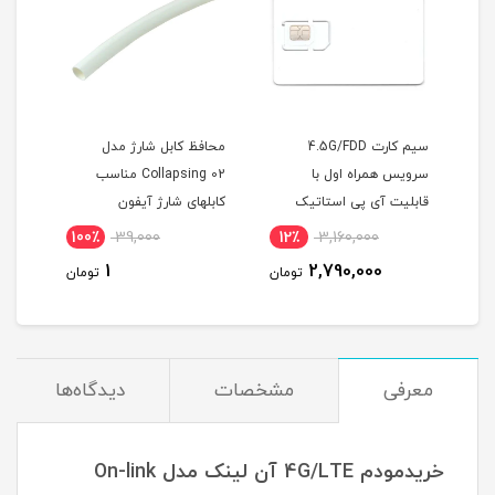
FDD سرویس
سیم کارت 4.5G/FDD
محافظ کابل شارژ مدل
سرویس همراه اول با
Collapsing 02 مناسب
قابلیت آی پی استاتیک
کابلهای شارژ آیفون
ماهه
(مخصوص مودم )
100٪
39,000
12٪
3,160,000
6
1
2,790,000
مان
تومان
تومان
معرفی
مشخصات
دیدگاه‌ها
خریدمودم 4G/LTE آن لینک مدل On-link