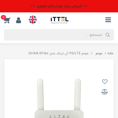
⭐⭐ فروش ویژه مودم های هواوی ⭐⭐
0
خانه
مودم
مودم 4G/LTE آن لینک مدل On-link E315s