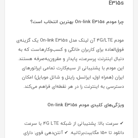
E315s
چرا مودم On-link E315s بهترین انتخاب است؟
مودم 4G/LTE آن لینک مدل On-link E315s یک گزینه‌ی
فوق‌العاده برای کاربران خانگی و کسب‌وکارهاست که به
دنبال اینترنت پرسرعت، پایدار و مقرون‌به‌صرفه هستند.
این مودم با پشتیبانی از سیم‌کارت تمامی اپراتورهای
ایران (همراه اول، ایرانسل، رایتل و شاتل موبایل) امکان
دسترسی به اینترنت را در هر نقطه‌ای فراهم می‌کند.
ویژگی‌های کلیدی مودم On-link E315s
✔ سرعت بالا: پشتیبانی از شبکه 4G LTE با سرعت
دانلود تا 150 مگابیت‌برثانیه. ✔ آنتن‌دهی قوی: دارای