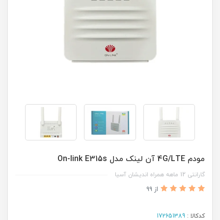
مودم 4G/LTE آن لینک مدل On-link E315s
گارانتی 12 ماهه همراه اندیشان آسیا
از 99
کدکالا :
172651389