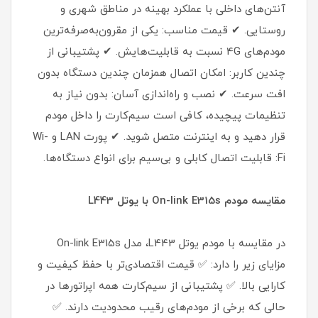
آنتن‌های داخلی با عملکرد بهینه در مناطق شهری و
روستایی. ✔ قیمت مناسب: یکی از مقرون‌به‌صرفه‌ترین
مودم‌های 4G نسبت به قابلیت‌هایش. ✔ پشتیبانی از
چندین کاربر: امکان اتصال همزمان چندین دستگاه بدون
افت سرعت. ✔ نصب و راه‌اندازی آسان: بدون نیاز به
تنظیمات پیچیده، کافی است سیم‌کارت را داخل مودم
قرار دهید و به اینترنت متصل شوید. ✔ پورت LAN و Wi-
Fi: قابلیت اتصال کابلی و بی‌سیم برای انواع دستگاه‌ها.
مقایسه مودم On-link E315s با یوتل L443
در مقایسه با مودم یوتل L443، مدل On-link E315s
مزایای زیر را دارد: ✅ قیمت اقتصادی‌تر با حفظ کیفیت و
کارایی بالا. ✅ پشتیبانی از سیم‌کارت همه اپراتورها در
حالی که برخی از مودم‌های رقیب محدودیت دارند. ✅