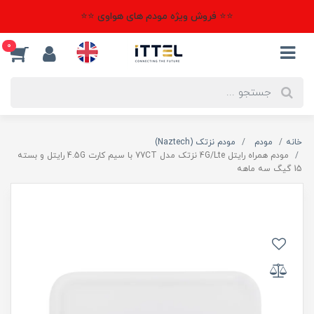
⭐⭐ فروش ویژه مودم های هواوی ⭐⭐
0
خانه
مودم
مودم نزتک (Naztech)
مودم همراه رایتل 4G/Lte نزتک مدل 77CT با سیم کارت 4.5G رایتل و بسته
15 گیگ سه ماهه