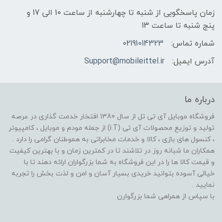
زمان پاسخگویی از شنبه تا چهارشنبه از ساعت 10 الی 17 و
پنج شنبه تا ساعت 13
شماره تماس:
02191014323
آدرس ایمیل:
Support@mobileittel.ir
درباره ما
فروشگاه موبایل آی تی تل از سال 1380 افتخار خدمت گذاری در عرصه
تولید و توزیع محصولات آی تی (i.T) از جمله مودم و موبایل ، کامپیوتر
، کنسول های بازی ، کالا و خدمات مخابراتی به هموطنان گرامی را دارد .
همکاران ما شبانه روز در تلاشند تا در کمترین زمان و با بهترین کیفیت
و قیمت کالا ها را در این فروشگاه به شما بزرگواران ارائه دهند تا با
خیالی آسوده بتوانید خریدی بسیار آسان و امن و لذت بخش را تجربه
نمایید .
با سپاس از همراهی شما بزرگوارن