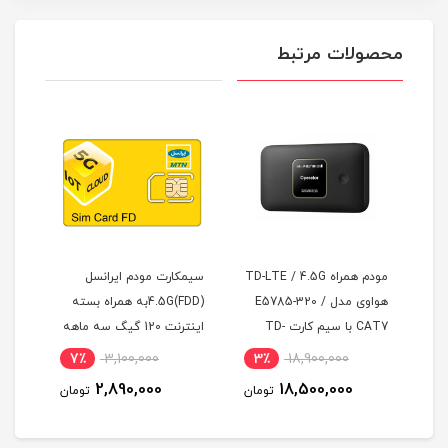
محصولات مرتبط
سیم کارت همراه اول FDD با
مودم همراه TD-LTE / 4.5G
سیمکارت مودم ایرانسل
هواوی مدل E5785-320 /
4.5G(FDD)به همراه بسته
CAT7 با سیم کارت TD-
اینترنت 120 گیگ سه ماهه
LTE)
LTE و اینترنت 50 گیگ یک
(مخصوص مودم )
7٪
3,100,000
3٪
18,900,000
6
ماه
2,890,000
18,500,000
مان
تومان
تومان