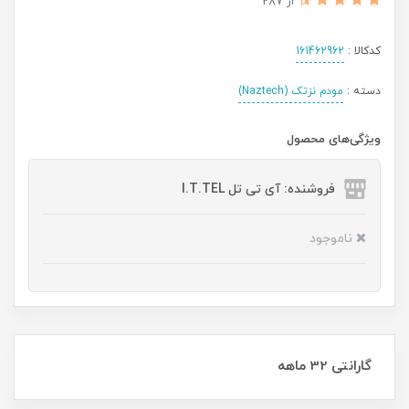
از 287
کدکالا :
161462962
دسته :
مودم نزتک (Naztech)
ویژگی‌های محصول
فروشنده: آی تی تل I.T.TEL
ناموجود
گارانتی 32 ماهه