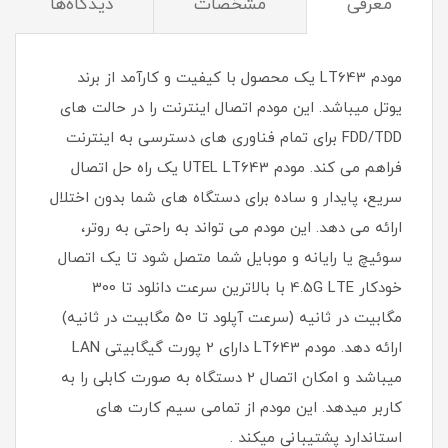
معرفی
مشخصات
دیدگاه‌ها
مودم LT643 یک محصول با کیفیت و کارآمد از برند
یوتل میباشد. این مودم اتصال اینترنت را در حالت های
FDD/TDD برای تمام فناوری های دسترسی به اینترنت
فراهم می کند. مودم UTEL LT643 یک راه حل اتصال
سریع، پایدار و ساده برای دستگاه های شما بدون اختلال
ارائه می دهد. این مودم می تواند به راحتی به روتر،
سوئیچ یا رایانه و موبایل شما متصل شود تا یک اتصال
خودکار 4.5G LTE با بالاترین سرعت دانلود تا 300
مگابیت در ثانیه (سرعت آپلود تا 50 مگابیت در ثانیه)
ارائه دهد. مودم LT643 دارای 2 پورت گیگابیتی LAN
میباشد و امکان اتصال 2 دستگاه به صورت کابلی را به
کاربر میدهد. این مودم از تمامی سیم کارت های
استاندارد پشتیبانی میکند .