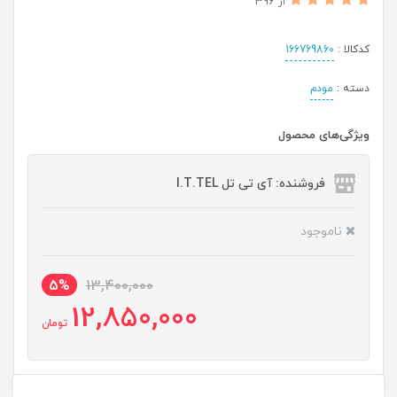
از 396
کدکالا :
166769860
دسته :
مودم
ویژگی‌های محصول
فروشنده: آی تی تل I.T.TEL
ناموجود
5%
13,400,000
12,850,000
تومان