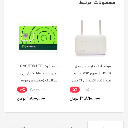
محصولات مرتبط
مودم آنلاک ایرانسل مدل
سیم کارت 4.5G/FDD-LTE
TF-i60H1 سری B612 با دو
مبین نت با قابلیت آی پی
600 
عدد آنتن اکسترنال 19 دسی
استاتیک (مخصوص مودم)
(مخصوص
بل
10٪
2,000,000
5٪
13,500,000
1,800,000
12,890,000
تومان
تومان