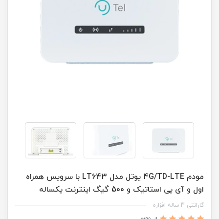
مودم 4G/TD-LTE یوتل مدل LT643 با سرویس همراه
اول و آی پی استاتیک و 500 گیگ اینترنت یکساله
گارانتی 3 ساله افزاره