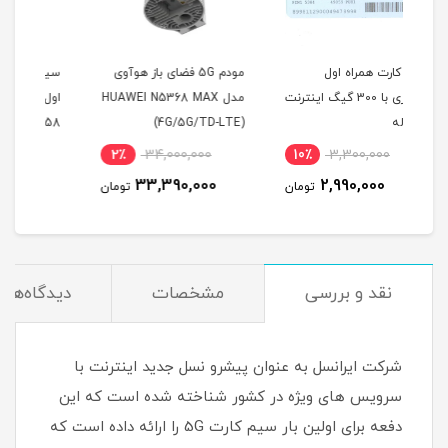
مودم 5G فضای باز هوآوی
سیم کارت اعتباری همراه
اینترنت
مدل HUAWEI N5368 MAX
اول سری طلایی
G1 ( از راه دور )
09195900058
(4G/5G/TD-LTE)
3٪
244,800,000
2٪
34,000,000
10
237,600,000
33,390,000
مان
تومان
تومان
نقد و بررسی
مشخصات
دیدگاه‌ها
شرکت ایرانسل به عنوان پیشرو نسل جدید اینترنت با
سرویس های ویژه در کشور شناخته شده است که این
دفعه برای اولین بار سیم کارت 5G را ارائه داده است که