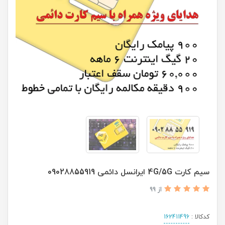
سیم کارت 4G/5G ایرانسل دائمی 09028855919
از 99
کدکالا :
162411496