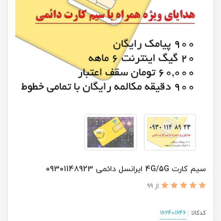
سیم کارت 4G/5G ایرانسل دائمی 09301148923
از 99
کدکالا :
162401646