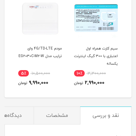
بین
سیم کارت همراه اول
مودم 4G/TD-LTE وای
مودم
اعتباری با 300 گیگ اینترنت
ترایب مدل EG2030C-M2-W
یکساله
سیمک
5٪
10,500,000
10٪
3,300,000
1
300 گیگ اینترنت یکساله
9,990,000
2,990,000
مان
تومان
تومان
نقد و بررسی
مشخصات
دیدگاه‌ها