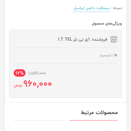
دسته :
سیمکارت دائمی ایرانسل
ویژگی‌های محصول
فروشنده: آی تی تل I.T.TEL
ناموجود
17%
1,152,000
960,000
تومان
محصولات مرتبط