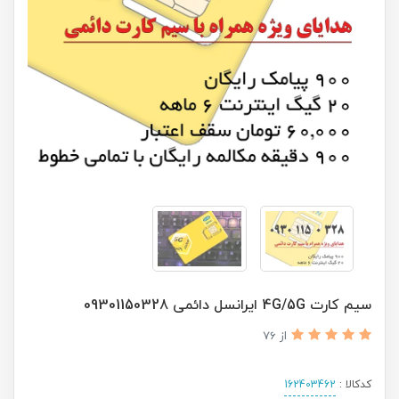
سیم کارت 4G/5G ایرانسل دائمی 09301150328
از 76
کدکالا :
162403462