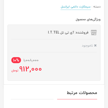
دسته :
سیمکارت دائمی ایرانسل
ویژگی‌های محصول
فروشنده: آی تی تل I.T.TEL
ناموجود
10%
1,008,000
912,000
تومان
محصولات مرتبط