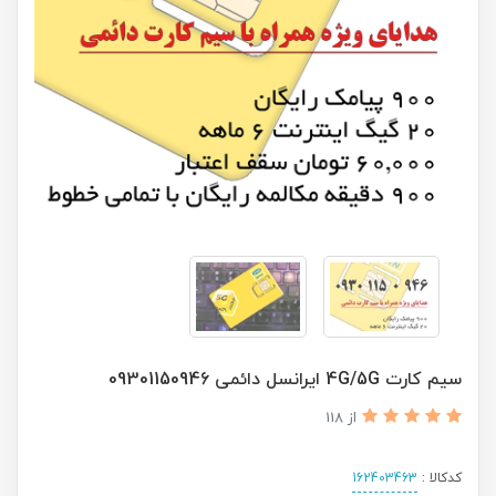
سیم کارت 4G/5G ایرانسل دائمی 09301150946
از 118
کدکالا :
162403463