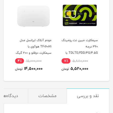
سیم کارت همراه اول FDD با
سیمکارت مبین نت رومینگ
مودم آنلاک ایرانسل مدل
ه
360 درجه
TF-i60H1 هوآوی با
TDLTE/FDD/4G/4.5G با
سیمکارت دوقلو و 200 گیگ
T19
آی پی استاتیک 6 ماهه
اینترنت شش ماهه
4٪
15,000,000
7٪
5,880,000
9
14,500,000
5,520,000
مان
تومان
تومان
نقد و بررسی
مشخصات
دیدگاه‌ها