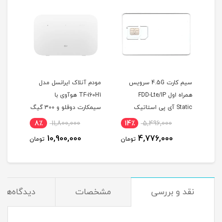
4 سرویس
مودم آنلاک ایرانسل مدل
سیم کارت FDD/4.5G
TF-i60H1 هوآوی با
سرویس همراه اول با آی پی
ک
سیمکارت دوقلو و 300 گیگ
استاتیک یکساله و 500
یک
مودم
اینترنت یکساله
گیگ اینترنت سه ماهه
5٪
12,500,000
8٪
11,800,000
14٪
(مخصوص مودم )
(
11,990,000
10,900,000
تومان
تومان
تومان
نقد و بررسی
مشخصات
دیدگاه‌ها