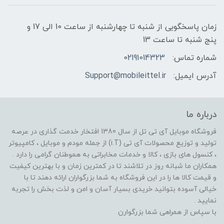
زمان پاسخگویی از شنبه تا چهارشنبه از ساعت 10 الی 17 و
پنج شنبه تا ساعت 13
شماره تماس:
02191014323
آدرس ایمیل:
Support@mobileittel.ir
درباره ما
فروشگاه موبایل آی تی تل از سال 1380 افتخار خدمت گذاری در عرصه
تولید و توزیع محصولات آی تی (i.T) از جمله مودم و موبایل ، کامپیوتر
، کنسول های بازی ، کالا و خدمات مخابراتی به هموطنان گرامی را دارد .
همکاران ما شبانه روز در تلاشند تا در کمترین زمان و با بهترین کیفیت
و قیمت کالا ها را در این فروشگاه به شما بزرگواران ارائه دهند تا با
خیالی آسوده بتوانید خریدی بسیار آسان و امن و لذت بخش را تجربه
نمایید .
با سپاس از همراهی شما بزرگوارن