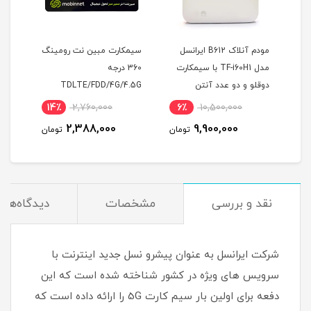
راه
مودم آنلاک B612 ایرانسل
سیمکارت مبین نت رومینگ
سیم 
ه
مدل TF-i60H1 با سیمکارت
360 درجه
مک
دوقلو و دو عدد آنتن
TDLTE/FDD/4G/4.5G
یکسا
اکسترنال 19 دسی بل
14٪
2,760,000
6٪
10,500,000
1
2,388,000
9,900,000
مان
تومان
تومان
نقد و بررسی
مشخصات
دیدگاه‌ها
شرکت ایرانسل به عنوان پیشرو نسل جدید اینترنت با
سرویس های ویژه در کشور شناخته شده است که این
دفعه برای اولین بار سیم کارت 5G را ارائه داده است که