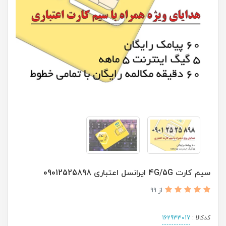
سیم کارت 4G/5G ایرانسل اعتباری 09012525898
از 99
کدکالا :
162933017