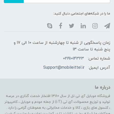
ما را در شبکه‌های اجتماعی دنبال کنید:
زمان پاسخگویی از شنبه تا چهارشنبه از ساعت 10 الی 17 و
پنج شنبه تا ساعت 13
شماره تماس:
02191014323
آدرس ایمیل:
Support@mobileittel.ir
درباره ما
فروشگاه موبایل آی تی تل از سال 1380 افتخار خدمت گذاری در عرصه
تولید و توزیع محصولات آی تی (i.T) از جمله مودم و موبایل ، کامپیوتر
، کنسول های بازی ، کالا و خدمات مخابراتی به هموطنان گرامی را دارد .
همکاران ما شبانه روز در تلاشند تا در کمترین زمان و با بهترین کیفیت