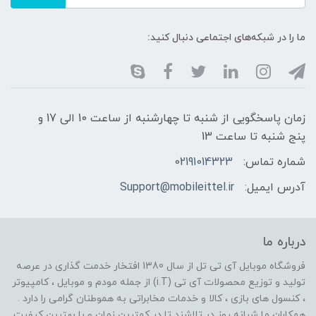
ما را در شبکه‌های اجتماعی دنبال کنید:
زمان پاسخگویی از شنبه تا چهارشنبه از ساعت 10 الی 17 و
پنج شنبه تا ساعت 13
شماره تماس:
02191014323
آدرس ایمیل:
Support@mobileittel.ir
درباره ما
فروشگاه موبایل آی تی تل از سال 1380 افتخار خدمت گذاری در عرصه
تولید و توزیع محصولات آی تی (i.T) از جمله مودم و موبایل ، کامپیوتر
، کنسول های بازی ، کالا و خدمات مخابراتی به هموطنان گرامی را دارد .
همکاران ما شبانه روز در تلاشند تا در کمترین زمان و با بهترین کیفیت