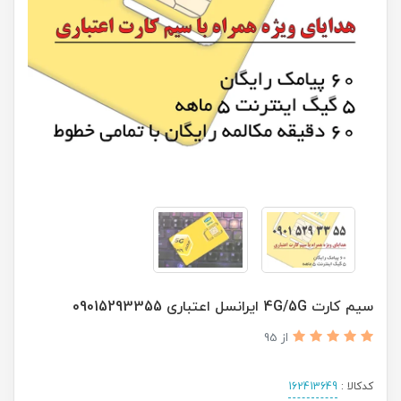
سیم کارت 4G/5G ایرانسل اعتباری 09015293355
از 95
کدکالا :
162413649