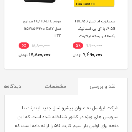
انسل FDD/5G
مودم 4G/TD-LTE هوآوی
مودم 4G/TD-LTE وای
مو
تیک
مدل E5785-320a Cat7
ترایب مدل EG2030C-M2-W
ت
LTE
ای
5٪
10,500,000
6٪
18,800,000
5٪
9,990,000
17,800,000
تومان
تومان
تومان
نقد و بررسی
مشخصات
دیدگاه‌ها
شرکت ایرانسل به عنوان پیشرو نسل جدید اینترنت با
سرویس های ویژه در کشور شناخته شده است که این
دفعه برای اولین بار سیم کارت 5G را ارائه داده است که