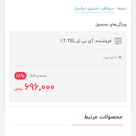
دسته :
سیمکارت اعتباری ایرانسل
ویژگی‌های محصول
فروشنده: آی تی تل I.T.TEL
ناموجود
18%
840,000
696,000
تومان
محصولات مرتبط