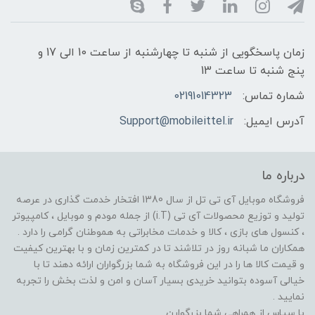
زمان پاسخگویی از شنبه تا چهارشنبه از ساعت 10 الی 17 و
پنج شنبه تا ساعت 13
شماره تماس:
02191014323
آدرس ایمیل:
Support@mobileittel.ir
درباره ما
فروشگاه موبایل آی تی تل از سال 1380 افتخار خدمت گذاری در عرصه
تولید و توزیع محصولات آی تی (i.T) از جمله مودم و موبایل ، کامپیوتر
، کنسول های بازی ، کالا و خدمات مخابراتی به هموطنان گرامی را دارد .
همکاران ما شبانه روز در تلاشند تا در کمترین زمان و با بهترین کیفیت
و قیمت کالا ها را در این فروشگاه به شما بزرگواران ارائه دهند تا با
خیالی آسوده بتوانید خریدی بسیار آسان و امن و لذت بخش را تجربه
نمایید .
با سپاس از همراهی شما بزرگوارن