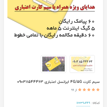
سیم کارت 4G/5G ایرانسل اعتباری 09038544463
از 99
کدکالا :
162390449