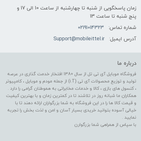
زمان پاسخگویی از شنبه تا چهارشنبه از ساعت 10 الی 17 و
پنج شنبه تا ساعت 13
شماره تماس:
02191014323
آدرس ایمیل:
Support@mobileittel.ir
درباره ما
فروشگاه موبایل آی تی تل از سال 1380 افتخار خدمت گذاری در عرصه
تولید و توزیع محصولات آی تی (i.T) از جمله مودم و موبایل ، کامپیوتر
، کنسول های بازی ، کالا و خدمات مخابراتی به هموطنان گرامی را دارد .
همکاران ما شبانه روز در تلاشند تا در کمترین زمان و با بهترین کیفیت
و قیمت کالا ها را در این فروشگاه به شما بزرگواران ارائه دهند تا با
خیالی آسوده بتوانید خریدی بسیار آسان و امن و لذت بخش را تجربه
نمایید .
با سپاس از همراهی شما بزرگوارن