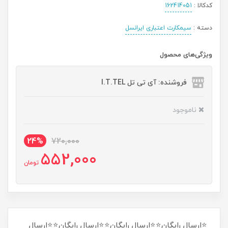
کدکالا :
162414051
دسته :
سیمکارت اعتباری ایرانسل
ویژگی‌های محصول
فروشنده: آی تی تل I.T.TEL
ناموجود
24%
720,000
552,000
تومان
⭐ارسال رایگان⭐⭐ارسال رایگان⭐⭐ارسال رایگان⭐⭐ارسال