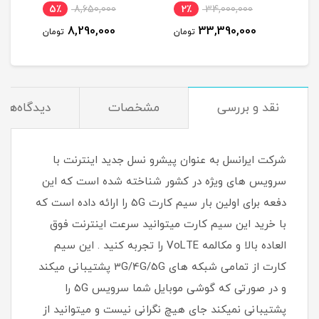
گیگ یکساله (مخصوص
مودم )
15٪
2,450,000
5٪
8,650,000
2٪
مودم )
2,090,000
8,290,000
3
تومان
تومان
تومان
نقد و بررسی
مشخصات
دیدگاه‌ها
شرکت ایرانسل به عنوان پیشرو نسل جدید اینترنت با
سرویس های ویژه در کشور شناخته شده است که این
دفعه برای اولین بار سیم کارت 5G را ارائه داده است که
با خرید این سیم کارت میتوانید سرعت اینترنت فوق
العاده بالا و مکالمه VoLTE را تجربه کنید . این سیم
کارت از تمامی شبکه های 3G/4G/5G پشتیبانی میکند
و در صورتی که گوشی موبایل شما سرویس 5G را
پشتیبانی نمیکند جای هیچ نگرانی نیست و میتوانید از