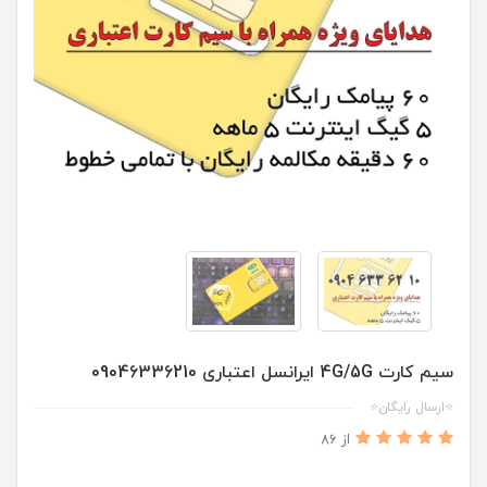
سیم کارت 4G/5G ایرانسل اعتباری 09046336210
⭐ارسال رایگان⭐
از 86