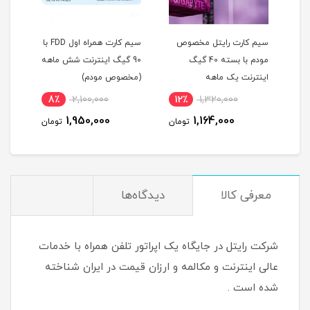
سیم کارت رایتل مخصوص
سیم کارت همراه اول FDD با
مودم با بسته 40 گیگ
90 گیگ اینترنت شش ماهه
دوقلو و 300 گیگ
اینترنت یک ماهه
(مخصوص مودم)
8٪
2,100,000
12٪
1,320,000
7
شش 
1,950,000
1,164,000
مان
تومان
تومان
)
معرفی کالا
دیدگاه‌ها
شرکت رایتل در جایگاه یک اپراتور تلفن همراه با خدمات
عالی اینترنت و مکالمه و ارزان قیمت در ایران شناخته
شده است .