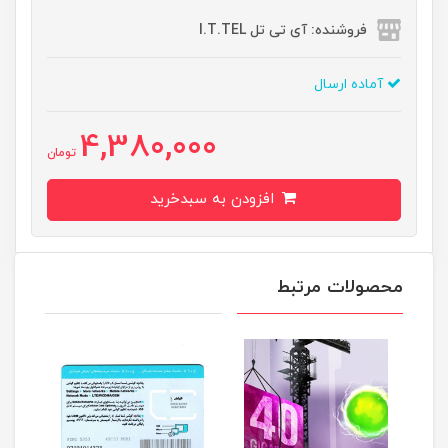
فروشنده: آی تی تل I.T.TEL
آماده ارسال
4,380,000
تومان
افزودن به سبدخرید
محصولات مرتبط