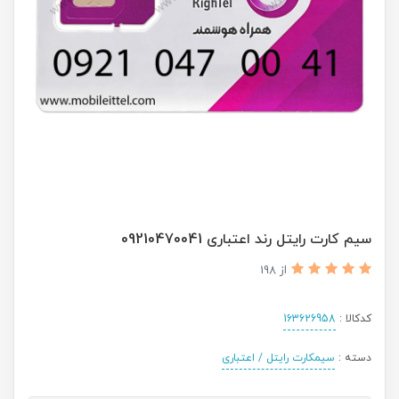
سیم کارت رایتل رند اعتباری 09210470041
از 198
کدکالا :
163626958
دسته :
سیمکارت رایتل / اعتباری