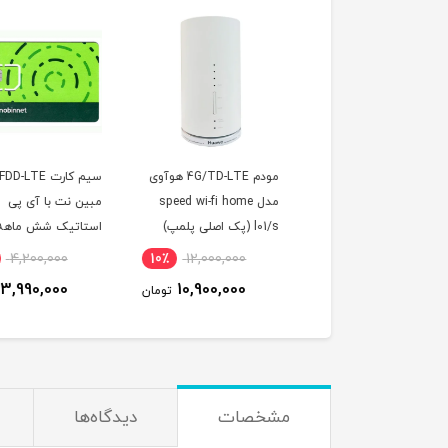
کارت مودم ایرانسل
مودم 4G/TD-LTE هوآوی
سیم کارت DD-LTE
F به همراه بسته
مدل speed wi-fi home
مبین نت با آی پی
اینترنت 60 گیگ سه ماهه
l01/s (پک اصلی پلمپ)
استاتیک شش ماهه
صوص مودم )
(مخصوص مودم)
4,200,000
10٪
12,000,000
15٪
2,450,000
3,990,000
10,900,000
2,090,000
تومان
تومان
ت
مشخصات
دیدگاه‌ها