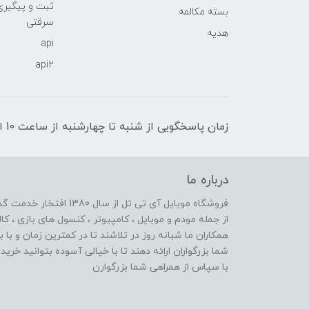
ثبت و پیگیر
بسته مکالمه
سرقتی
هدیه
api
api2
زمان پاسخگویی از شنبه تا چهارشنبه از ساعت 10 الی 17 و پنج شنبه تا ساعت 13
درباره ما
از جمله مودم و موبایل ، کامپیوتر ، کنسول های بازی ، کال
همکاران ما شبانه روز در تلاشند تا در کمترین زمان و با 
شما بزرگواران ارائه دهند تا با خیالی آسوده بتوانید خر
با سپاس از همراهی شما بزرگوارن