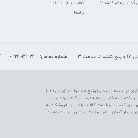
ی گوشی های گمشده/
تماس با آی تی تل
راهنما
شماره تماس:
02191014323
آ
فروشگاه موبایل آی تی تل از سال 1380 افتخار خدمت گذاری در عرصه تولید و توزیع محصولات آی تی (i.T)
ا و خدمات مخابراتی به هموطنان گرامی را دارد .
بهترین کیفیت و قیمت کالا ها را در این فروشگاه به
یدی بسیار آسان و امن و لذت بخش را تجربه نمایید .