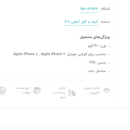
کدکالا :
153086933
دسته :
کیف و کاور آیفون 7/8
ویژگی‌های محصول
وزن: 30 گرم
مناسب برای گوشی موبایل: Apple iPhone 8 , Apple iPhone 7
جنس: TPU
ساختار: مات
امکان تحویل
امکان
۷ روز ضمانت
اکسپرس
پرداخت در
بازگشت
محل