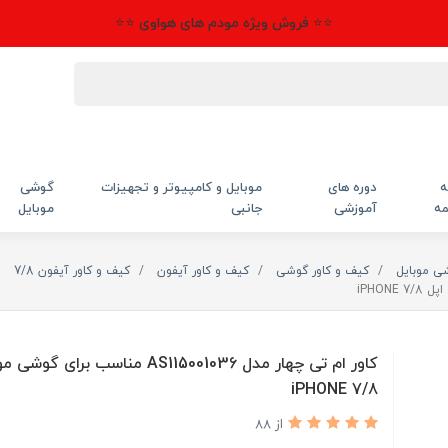
⭐⭐ فروش ویژه مودم های هواوی ⭐⭐
ه
دوره های
موبایل و کامپیوتر و تجهیزات
گوشی
مه
آموزشی
جانبی
موبایل
شی موبایل
کیف و کاور گوشی
کیف و کاور آیفون
کیف و کاور آیفون 7/8
کاور ام تی چهار مدل AS115001036 مناسب برای
iPHONE 7/8
از 88