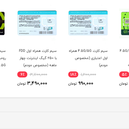
4.5G/F
سیم کارت 4.5G/5G همراه
سیم کارت همراه اول FDD
سیمکا
اول اعتباری (مخصوص
با 250 گیگ اینترنت چهار
مودم)
ماهه (مخصوص مودم)
/4.5G
6٪
3,700,000
18٪
1,200,000
5٪
3,490,000
990,000
ومان
تومان
تومان