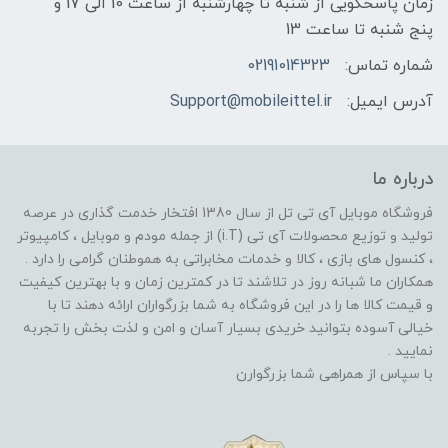
زمان پاسخگویی از شنبه تا چهارشنبه از ساعت 10 الی 17 و
پنج شنبه تا ساعت 13
شماره تماس:
02191014323
آدرس ایمیل:
Support@mobileittel.ir
درباره ما
فروشگاه موبایل آی تی تل از سال 1380 افتخار خدمت گذاری در عرصه
تولید و توزیع محصولات آی تی (i.T) از جمله مودم و موبایل ، کامپیوتر
، کنسول های بازی ، کالا و خدمات مخابراتی به هموطنان گرامی را دارد .
همکاران ما شبانه روز در تلاشند تا در کمترین زمان و با بهترین کیفیت
و قیمت کالا ها را در این فروشگاه به شما بزرگواران ارائه دهند تا با
خیالی آسوده بتوانید خریدی بسیار آسان و امن و لذت بخش را تجربه
نمایید .
با سپاس از همراهی شما بزرگوارن