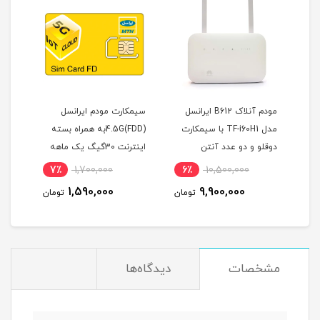
آوی
مودم آنلاک B612 ایرانسل
سیمکارت مودم ایرانسل
مدل TF-i60H1 با سیمکارت
4.5G(FDD)به همراه بسته
دوقلو و دو عدد آنتن
اینترنت 30گیگ یک ماهه
گیگ
اکسترنال 19 دسی بل
(مخصوص مودم )
مودم
7٪
1,700,000
6٪
10,500,000
1
1,590,000
9,900,000
مان
تومان
تومان
مشخصات
دیدگاه‌ها