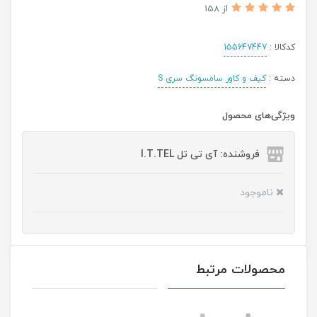
از 158
کدکالا :
155647447
دسته :
کیف و کاور سامسونگ سری S
ویژگی‌های محصول
فروشنده: آی تی تل I.T.TEL
ناموجود
محصولات مرتبط