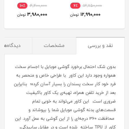
گیگ اینترنت یکساله
10٪
4,400,000
6٪
13,750,000
10
(مخصوص مودم )
3,980,000
12,990,000
مان
تومان
تومان
نقد و بررسی
مشخصات
دیدگاه‌ها
بدون شک احتمال برخورد گوشی موبایل با اجسام سخت
همواره وجود دارد این کاور با طراحی خاص و منحصر به
فرد خود کار سخت پسندان را بسیار آسان کرده؛ بنابراین
بعد از خرید تلفن همراه، تهیه‌ی یک کاور با‌کیفیت
ضروری است‏.‏ این کاور می‌تواند به خوبی تمام
قسمت‌های بدنه گوشی موبایل شما را بپوشاند و
محافظت 360 درجه‌ای را از این گوشی به عمل آورد‏.‏ این
کاور از TPU ساخته شده است و در مقابل ساییدگی،