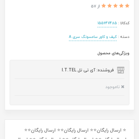
از 57
کدکالا :
155647485
دسته :
کیف و کاور سامسونگ سری A
ویژگی‌های محصول
فروشنده: آی تی تل I.T.TEL
ناموجود
⭐ ارسال رایگان⭐⭐ ارسال رایگان⭐⭐ ارسال رایگان⭐⭐