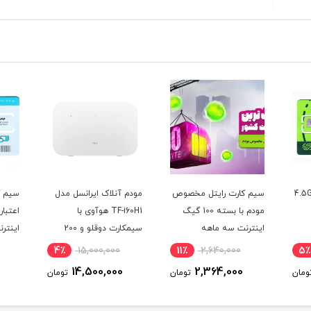
ت رایتل مخصوص
مودم آنلاک ایرانسل مدل
سیم کارت همراه اول
مودم با بسته 100 گیگ
TF-i60H1 هوآوی با
اعتباری با 300 گیگ
سه ماهه
سیمکارت دوقلو و 200
اینترنت یکساله
گیگ اینترنت شش ماهه
10٪
3,300,000
4٪
15,000,000
11٪
2,640,0
2,990,000
14,500,000
2,364,0
تومان
تومان
تومان