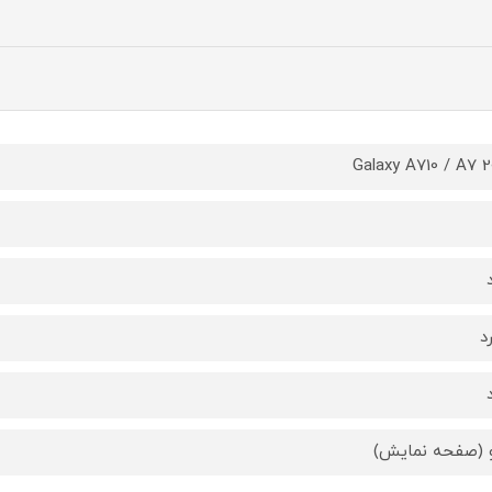
Galaxy A710 / A7 2
د
 (صفحه نمایش)