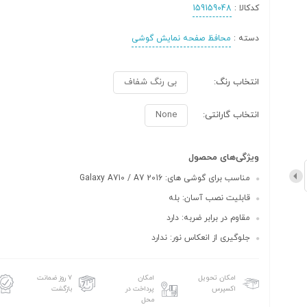
کدکالا :
159159048
دسته :
محافظ صفحه نمایش گوشی
انتخاب رنگ:
بی رنگ شفاف
انتخاب گارانتی:
None
ویژگی‌های محصول
مناسب برای گوشی های: Galaxy A710 / A7 2016
قابلیت نصب آسان: بله
مقاوم در برابر ضربه: دارد
جلوگیری از انعکاس نور: ندارد
امکان تحویل
امکان
۷ روز ضمانت
اکسپرس
پرداخت در
بازگشت
محل