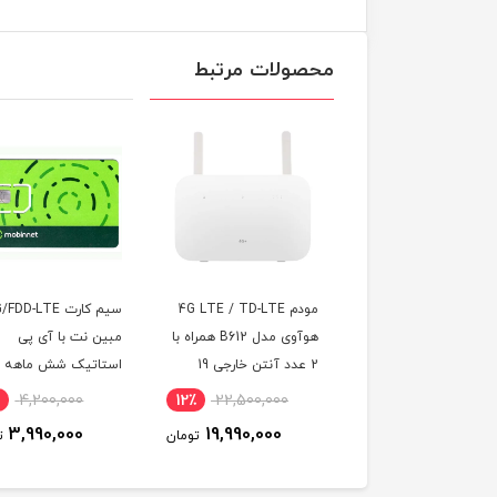
محصولات مرتبط
مودم 4G LTE / TD-LTE
سیم کارت 4.5G/FDD-LTE
سیم کار
هوآوی مدل B612 همراه با
مبین نت با آی پی
2 عدد آنتن خارجی 19
استاتیک شش ماهه
اینترنت 
دسی‌بل
(مخصوص مودم)
00
5٪
4,200,000
12٪
22,500,000
00
3,990,000
19,990,000
ن
تومان
تومان