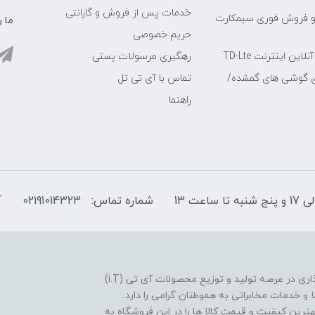
خدمات پس از فروش و گارانتی
و فروش فوری سیمکارت
ما ر
حریم خصوصی
ین اینترنت TD-Lte
رهگیری مرسولات پستی
ی گوشی های گمشده/
تماس با آی تی تل
راهنما
شماره تماس:
02191014323
آ
فروشگاه موبایل آی تی تل از سال 1380 افتخار خدمت گذاری در عرصه تولید و توزیع محصولات آی تی (i.T)
ا و خدمات مخابراتی به هموطنان گرامی را دارد .
بهترین کیفیت و قیمت کالا ها را در این فروشگاه به