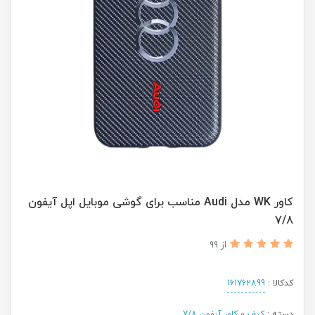
کاور WK مدل Audi مناسب برای گوشی موبایل اپل آیفون
7/8
از 99
کدکالا :
161762899
دسته :
کیف و کاور آیفون 7/8