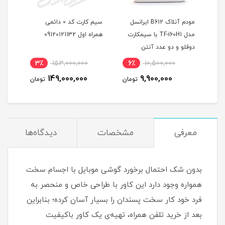
سیم کارت همراه اول FDD با
مودم آنلاک B612 ایرانسل
سیم کارت کد 0 دائمی
مودم
مدل TF-i60H1 با سیمکارت
همراه اول 09120121132
دوقلو و دو عدد آنتن
اکسترنال 19 دسی بل
اینت
3٪
153,000,000
6٪
10,500,000
6
149,000,000
9,900,000
مان
تومان
تومان
معرفی
مشخصات
دیدگاه‌ها
بدون شک احتمال برخورد گوشی موبایل با اجسام سخت
همواره وجود دارد این کاور با طراحی خاص و منحصر به
فرد خود کار سخت پسندان را بسیار آسان کرده؛ بنابراین
بعد از خرید تلفن همراه، تهیه‌ی یک کاور با‌کیفیت