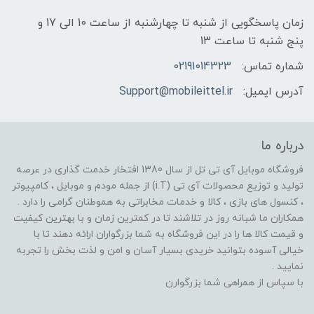
زمان پاسخگویی از شنبه تا چهارشنبه از ساعت 10 الی 17 و
پنج شنبه تا ساعت 13
شماره تماس:
02191014323
آدرس ایمیل:
Support@mobileittel.ir
درباره ما
فروشگاه موبایل آی تی تل از سال 1380 افتخار خدمت گذاری در عرصه
تولید و توزیع محصولات آی تی (i.T) از جمله مودم و موبایل ، کامپیوتر
، کنسول های بازی ، کالا و خدمات مخابراتی به هموطنان گرامی را دارد .
همکاران ما شبانه روز در تلاشند تا در کمترین زمان و با بهترین کیفیت
و قیمت کالا ها را در این فروشگاه به شما بزرگواران ارائه دهند تا با
خیالی آسوده بتوانید خریدی بسیار آسان و امن و لذت بخش را تجربه
نمایید .
با سپاس از همراهی شما بزرگوارن