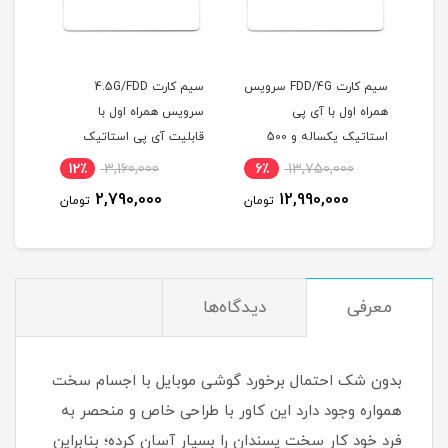
آوی
سیم کارت FDD/4G سرویس
سیم کارت 4.5G/FDD
سیمک
همراه اول با آی پی
سرویس همراه اول با
دانش
استاتیک یکساله و 500
قابلیت آی پی استاتیک
گیگ اینترنت یکساله
(مخصوص مودم )
12٪
3,160,000
6٪
13,750,000
1
(مخصوص مودم )
2,790,000
12,990,000
مان
تومان
تومان
معرفی
دیدگاه‌ها
بدون شک احتمال برخورد گوشی موبایل با اجسام سخت
همواره وجود دارد این کاور با طراحی خاص و منحصر به
فرد خود کار سخت پسندان را بسیار آسان کرده؛ بنابراین