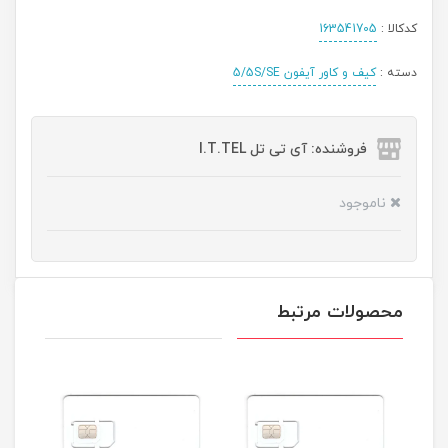
کدکالا :
163541705
دسته :
کیف و کاور آیفون 5/5S/SE
فروشنده: آی تی تل I.T.TEL
ناموجود
محصولات مرتبط