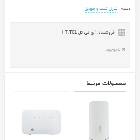
دسته :
شارژر تبلت و موبایل
فروشنده: آی تی تل I.T.TEL
ناموجود
محصولات مرتبط