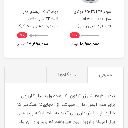
مودم 4G/TD-LTE هوآوی
مودم آنلاک ایرانسل مدل
سیم کارت FDD/4.5G
speed wi-fi h
TF-i60H1 سری b612 با
سرویس همراه اول با آی پی
سیمکارت دوقلو و 300 گیگ
استاتیک یکساله و 500
اینترنت یکساله
گیگ اینترنت سه ماهه
5٪
12,500,000
7٪
14,500,000
10٪
12,000,
(مخصوص مودم )
11,990,000
13,490,000
10,900,
تومان
تومان
توما
معرفی
دیدگاه‌ها
تبدیل 2به2 شارژر آیفون یک محصول بسیار کاربردی
برای همه آیفون داران میباشد. از آنجاییکه هنگامی که
شارژر اپل را خریداری می کنید به علت اینکه پریز های
برق آمریکا و اروپا ۲پین می باشد که باید برای آن یک