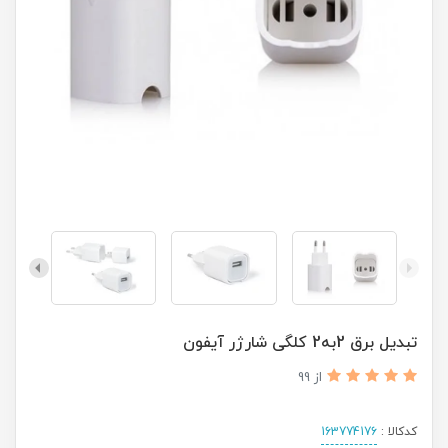
تبدیل برق 2به2 کلگی شارژر آیفون
از 99
کدکالا :
163774176