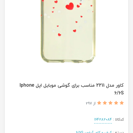
کاور مدل 2211 مناسب برای گوشی موبایل اپل Iphone
6/6S
از 297
کدکالا :
164282084
دسته :
کیف و کاور آیفون 6/6S