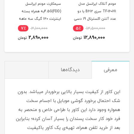
یرانسل
مودم آنلاک ایرانسل مدل
سیمکارت مودم ایرانسل
همراه با آی پی استاتیک 6
TF-i60H1 سری B612 با دو
4.5G(FDD)به همراه بسته
عدد آنتن اکسترنال 19 دسی
اینترنت 120 گیگ سه ماهه
بل
(مخصوص مودم )
شش م
7٪
3,100,000
5٪
13,500,000
)
2,890,000
12,890,000
ان
تومان
تومان
معرفی
دیدگاه‌ها
این کاور از کیفیت بسیار بالایی برخوردار میباشد. بدون
شک احتمال برخورد گوشی موبایل با اجسام سخت
همواره وجود دارد این کاور با طراحی خاص و منحصر به
فرد خود کار سخت پسندان را بسیار آسان کرده؛ بنابراین
بعد از خرید تلفن همراه، تهیه‌ی یک کاور با‌کیفیت