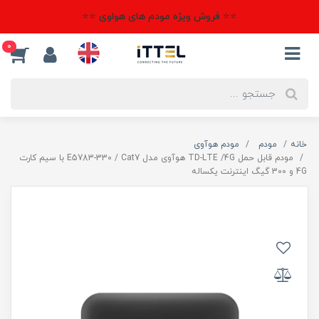
⭐⭐ فروش ویژه مودم های هواوی ⭐⭐
0
خانه
مودم
مودم هوآوی
مودم قابل حمل TD-LTE /4G هوآوی مدل E5783-330 / Cat7 با سیم کارت
4G و 300 گیگ اینترنت یکساله