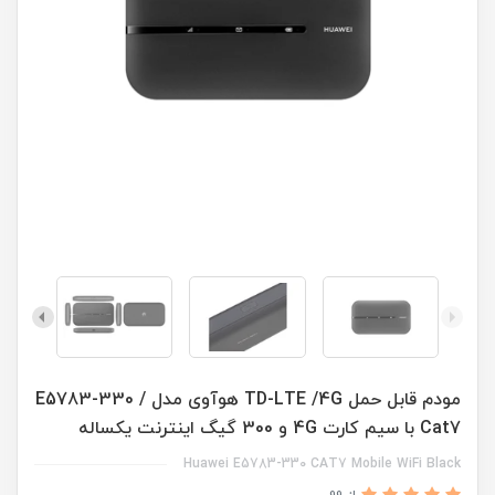
مودم قابل حمل TD-LTE /4G هوآوی مدل E5783-330 /
Cat7 با سیم کارت 4G و 300 گیگ اینترنت یکساله
Huawei E5783-330 CAT7 Mobile WiFi Black