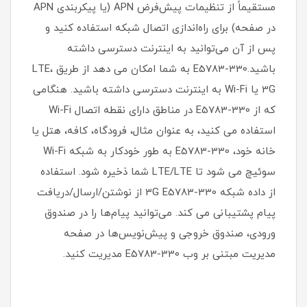
مستقیماً از تنظیمات پیش‌فرض APN (یا پیکربندی APN
در صفحه) برای راه‌اندازی اتصال شبکه استفاده کنید و
پس از آن می‌توانید به اینترنت دسترسی داشته
باشید.E5783-330 به شما امکان می دهد از طریق LTE،
3G یا Wi-Fi به اینترنت دسترسی داشته باشید. هنگامی
که از E5783-330 در مناطق دارای نقطه اتصال Wi-Fi
استفاده می کنید، به عنوان مثال، فرودگاه، کافه، هتل یا
خانه خود، E5783-330 به طور خودکار به شبکه Wi-Fi
سوئیچ می شود تا LTE/LTE شما ذخیره شود. استفاده
از داده شبکه 3G E5783-330 از نوشتن/ارسال/دریافت
پیام پشتیبانی می کند. می‌توانید پیام‌ها را در صندوق
ورودی، صندوق خروجی و پیش‌نویس‌ها در صفحه
مدیریت مبتنی بر وب E5783-330 مدیریت کنید.