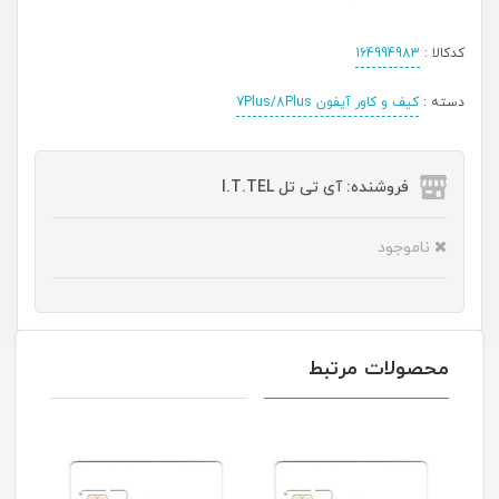
کدکالا :
164994983
دسته :
کیف و کاور آیفون 7Plus/8Plus
فروشنده: آی تی تل I.T.TEL
ناموجود
محصولات مرتبط