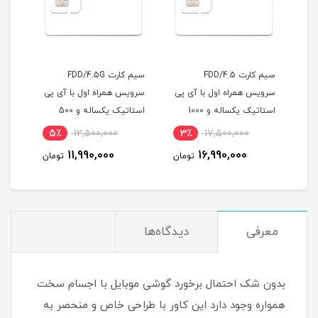
FDD/4.5
سیم کارت FDD/4.5G
مودم آنلاک ایرانسل مدل
ل با آی پی
سرویس همراه اول با آی پی
TF-i60H1 هوآوی با
استاتیک یکساله و 1000
استاتیک یکساله و 500
سیمکارت دوقلو و 200 گیگ
ساله
گیگ اینترنت سه ماهه
اینترنت شش ماهه
4٪
15,000,000
5٪
12,500,000
3٪
17
)
(مخصوص مودم )
14,500,000
11,990,000
16,9
تومان
تومان
تومان
معرفی
دیدگاه‌ها
بدون شک احتمال برخورد گوشی موبایل با اجسام سخت
همواره وجود دارد این کاور با طراحی خاص و منحصر به