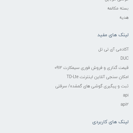
بسته مکالمه
هدیه
لینک های مفید
آکادمی آی تی تل
DUC
قیمت گذاری و فروش فوری سیمکارت 0912
امکان سنجی آنلاین اینترنت TD-Lte
ثبت و پیگیری گوشی های گمشده/ سرقتی
api
api2
لینک های کاربردی