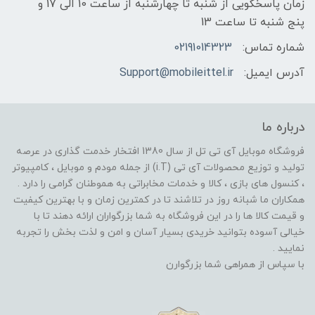
زمان پاسخگویی از شنبه تا چهارشنبه از ساعت 10 الی 17 و
پنج شنبه تا ساعت 13
شماره تماس:
02191014323
آدرس ایمیل:
Support@mobileittel.ir
درباره ما
فروشگاه موبایل آی تی تل از سال 1380 افتخار خدمت گذاری در عرصه
تولید و توزیع محصولات آی تی (i.T) از جمله مودم و موبایل ، کامپیوتر
، کنسول های بازی ، کالا و خدمات مخابراتی به هموطنان گرامی را دارد .
همکاران ما شبانه روز در تلاشند تا در کمترین زمان و با بهترین کیفیت
و قیمت کالا ها را در این فروشگاه به شما بزرگواران ارائه دهند تا با
خیالی آسوده بتوانید خریدی بسیار آسان و امن و لذت بخش را تجربه
نمایید .
با سپاس از همراهی شما بزرگوارن