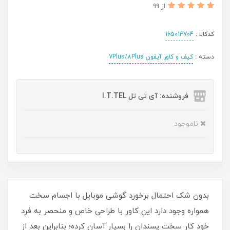
از 99
کدکالا :
165014704
دسته :
کیف و کاور آیفون 7Plus/8Plus
فروشنده: آی تی تل I.T.TEL
ناموجود
بدون شک احتمال برخورد گوشی موبایل با اجسام سخت
همواره وجود دارد این کاور با طراحی خاص و منحصر به فرد
خود کار سخت پسندان را بسیار آسان کرده؛ بنابراین بعد از