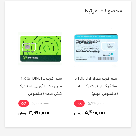
محصولات مرتبط
سیم کارت همراه اول FDD با
سیم کارت 4.5G/FDD-LTE
سیمکارت ایرانسل FDD/5G
 یکساله
مبین نت با آی پی استاتیک
/4.5G با آی پی استاتیک
شش ماهه (مخصوص
یکساله و بسته اینترنت
مودم)
500 گیگ یک ساله
13٪
15,900,000
5٪
4,200,000
9٪
5
(مخصوص مودم )
13,900,000
3,990,000
5,
تومان
تومان
تومان