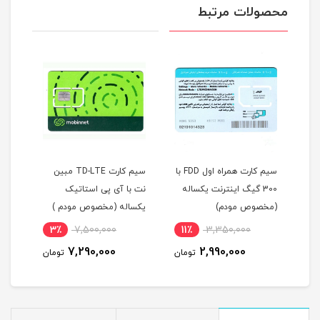
محصولات مرتبط
سیم کارت همراه اول FDD با
سیم کارت TD-LTE مبین
مودم E
30 گیگ اینترنت یکساله
نت با آی پی استاتیک
مدل ed wi-fi home
وص مودم)
یکساله (مخصوص مودم )
l01/s (پک اصلی پلمپ)
12,000,000
3٪
7,500,000
11٪
3,350,000
0,900,000
7,290,000
2,990,000
تومان
تومان