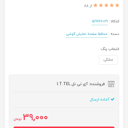
از 88
کدکالا :
159762069
دسته :
محافظ صفحه نمایش گوشی
انتخاب رنگ:
مشکی
فروشنده: آی تی تل I.T.TEL
آماده ارسال
39,000
تومان