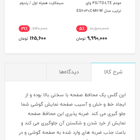
مودم 4G/TD-LTE وای
سیمکارت همراه اول / رندوم
مودم آن
ترایب مدل EG2030C-M2-W
اینترنت
0
31٪
240,000
5٪
10,500,000
0
165,600
9,990,000
تومان
تومان
شرح کالا
دیدگاه‌ها
این گلس یک محافظ صفحه با سختی بالا بوده و از
ایجاد خط و خش و آسیب صفحه نمایش گوشی شما
جلو گیری می کند. ضربه پذیری این محافظ صفحه
نمایش از خرد شدن و شکستن آن جلوگیری می کند و
باعث جذب ضربه های وارد شده به صفحه گوشی و در