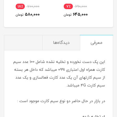
گیگ یکساله (مخصوص
5٪
8,650,000
18٪
700,000
7٪
6
مودم )
8,290,000
580,000
6
تومان
تومان
تومان
معرفی
دیدگاه‌ها
این پک دست نخورده و تخلیه نشده شامل 100 عدد سیم
کارت همراه اول اعتباری 0991 میباشد که داخل هر بسته
از سیم کارتهای آن یک عدد کارت فعالسازی و یک عدد
سیم کارت 4G میباشد.
در بازار در حال حاضر دو نوع سیم کارت موجود است :
1- تخلیه شده