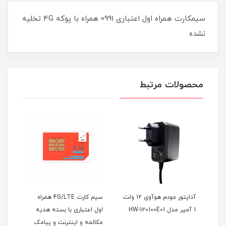
سیمکارت همراه اول اعتباری 0991 همراه با پوکه 4G تخلیه
نشده
محصولات مرتبط
آداپتور مودم هوآوی 12 ولت
سیم کارت 4G/LTE همراه
سیمکارت ایرانسل FDD/5G
اول اعتباری با بسته هدیه
/4.5G با آی پی استاتیک
مکالمه و اینترنت و پیامک
یکساله و بسته اینترنت 100