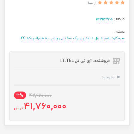
از 100
کدکالا :
159916735
دسته :
سیمکارت همراه اول / اعتباری پک 100 تایی پلمپ به همراه پوکه 4G
فروشنده: آی تی تل I.T.TEL
ناموجود
3%
42,960,000
41,760,000
تومان