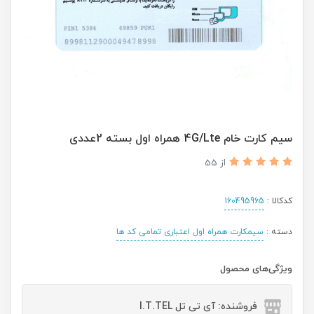
سیم کارت خام 4G/Lte همراه اول بسته 2عددی
از 55
کدکالا :
160495965
دسته :
سیمکارت همراه اول اعتباری تمامی کد ها
ویژگی‌های محصول
فروشنده: آی تی تل I.T.TEL