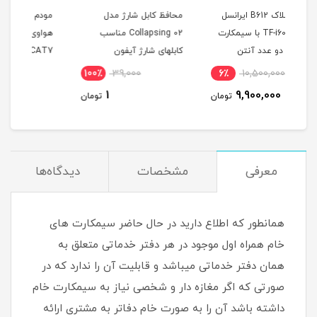
انسل
محافظ کابل شارژ مدل
مودم همراه TD-LTE / 4.5G
کارت
Collapsing 02 مناسب
هواوی مدل E5785-320 /
کابلهای شارژ آیفون
CAT7 با سیم کارت TD-
(مخ
LTE و اینترنت 100 گیگ
4٪
19,500,000
100٪
39,000
6
سه ماه
18,900,000
1
مان
تومان
تومان
معرفی
مشخصات
دیدگاه‌ها
همانطور که اطلاع دارید در حال حاضر سیمکارت های
خام همراه اول موجود در هر دفتر خدماتی متعلق به
همان دفتر خدماتی میباشد و قابلیت آن را ندارد که در
صورتی که اگر مغازه دار و شخصی نیاز به سیمکارت خام
داشته باشد آن را به صورت خام دفاتر به مشتری ارائه