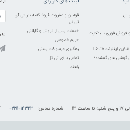
فید
لینک های کاربردی
از 
 تل
قوانین و مقررات فروشگاه اینترنتی آی
تی تل
خدمات پس از فروش و گارانتی
و فروش فوری سیمکارت
ما ر
حریم خصوصی
ین اینترنت TD-Lte
رهگیری مرسولات پستی
ی گوشی های گمشده/
تماس با آی تی تل
راهنما
شماره تماس:
02191014323
آ