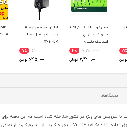
سیم کارت 4.5G/FDD-LTE
آداپتور مودم هوآوی 12
آنلاک مودم ایرانسل TF-
با آی پی
ولت 1 آمپر مدل HW-
i60 G1 ( از راه دور )
یکساله
120100E01
مودم)
7٪
1,500,000
7٪
690,000
4٪
7,750,
1,395,000
645,000
7,490,0
تومان
تومان
تومان
دیدگاه‌ها