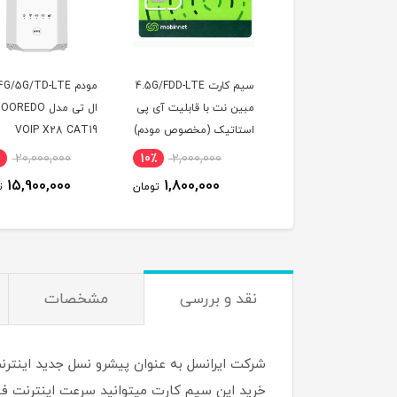
سیم کارت 4.5G/FDD-LTE
مودم 4G/5G/TD-LTE زد
مبین نت با قابلیت آی پی
ال تی مدل OOREDO
مبین نت 
استاتیک (مخصوص مودم)
VOIP X28 CAT19
استاتیک 
(مخصوص 
000
21٪
20,000,000
10٪
2,000,000
00
15,900,000
1,800,000
ن
تومان
تومان
نقد و بررسی
مشخصات