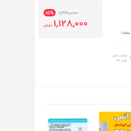
15%
1,320,000
1,128,000
تومان
ایای ویژه همراه با سیم کارت: 900 پیامک رایگان / 20 گیگ اینترنت 6 ماهه/
ضمانت اصل
بودن کالا