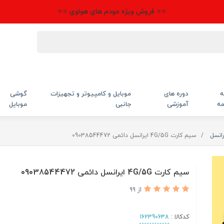
⭐⭐ فروش ویژه مودم های هواوی ⭐⭐
ه
دوره های
موبایل و کامپیوتر و تجهیزات
گوشی
مه
آموزشی
جانبی
موبایل
انسل
سیم کارت 4G/5G ایرانسل دائمی 09038544472
سیم کارت 4G/5G ایرانسل دائمی 09038544472
از 99
کدکالا :
162390638