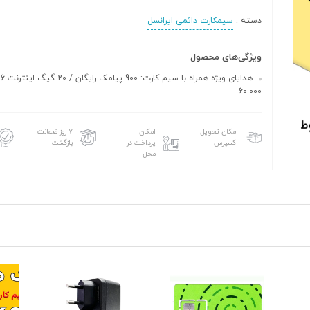
دسته :
سیمکارت دائمی ایرانسل
ویژگی‌های محصول
هد
60.000...
امکان تحویل
امکان
۷ روز ضمانت
اکسپرس
پرداخت در
بازگشت
محل