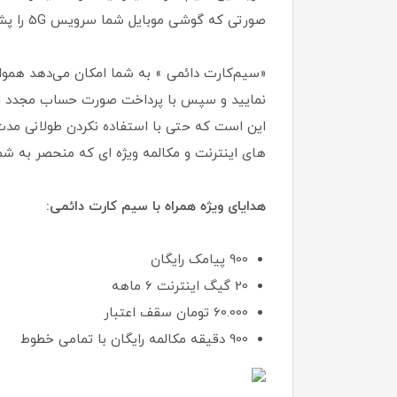
صورتی که گوشی موبایل شما سرویس 5G را پشتیبانی نمیکند جای هیچ نگرانی نیست و میتوانید از شبکه 4.5G با پهنای باند بالاتری استفاده نمایید .
«سیم‌کارت دائمی » به شما امکان می‌دهد همواره
نمایید و سپس با پرداخت صورت حساب مجدد از آ
این است که حتی با استفاده نکردن طولانی مدت
های اینترنت و مکالمه ویژه ای که منحصر به شم
هدایای ویژه همراه با سیم کارت دائمی:
900 پیامک رایگان
20 گیگ اینترنت 6 ماهه
60.000 تومان سقف اعتبار
900 دقیقه مکالمه رایگان با تمامی خطوط