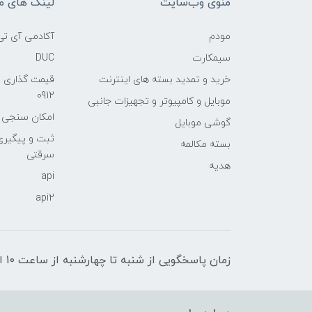
منوی وب‌سایت
لینک های م
مودم
آکادمی آی تی
سیمکارت
DUC
خرید و تمدید بسته های اینترنت
قیمت گذاری 
0912
موبایل و کامپیوتر و تجهیزات جانبی
امکان سنجی آنلا
گوشی موبایل
ثبت و پیگیر
بسته مکالمه
سرقتی
هدیه
api
api2
زمان پاسخگویی از شنبه تا چهارشنبه از ساعت 10 الی 17 و پنج شنبه تا ساعت 13