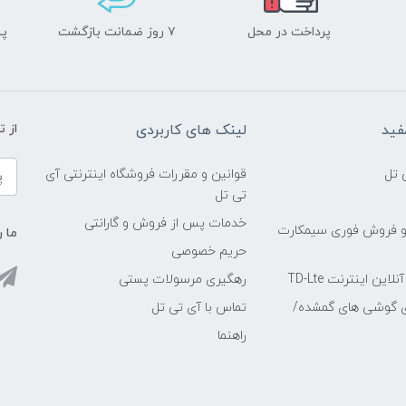
پرداخت در محل
۷ روز ضمانت بازگشت
پشت
فید
لینک های کاربردی
از 
 تل
قوانین و مقررات فروشگاه اینترنتی آی
تی تل
خدمات پس از فروش و گارانتی
و فروش فوری سیمکارت
ما ر
حریم خصوصی
ین اینترنت TD-Lte
رهگیری مرسولات پستی
ی گوشی های گمشده/
تماس با آی تی تل
راهنما