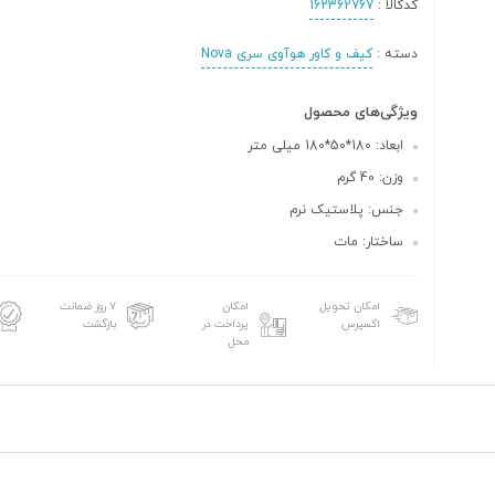
کدکالا :
162362767
دسته :
کیف و کاور هوآوی سری Nova
ویژگی‌های محصول
ابعاد: 180*50*180 میلی متر
وزن: 40 گرم
جنس: پلاستیک نرم
ساختار: مات
امکان تحویل
امکان
۷ روز ضمانت
اکسپرس
پرداخت در
بازگشت
محل