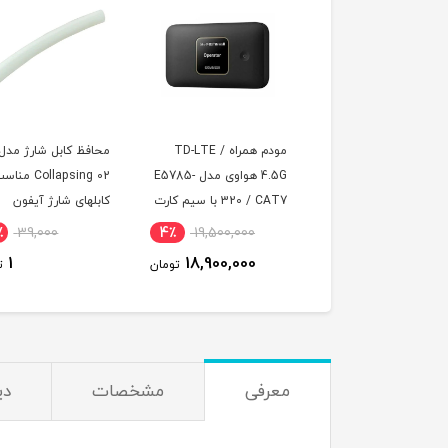
مودم همراه TD-LTE /
محافظ کابل شارژ مدل
سیم کارت FDD/4.5G
4.5G هواوی مدل E5785-
Collapsing 02 مناسب
سرویس همراه اول با 
320 / CAT7 با سیم کارت
کابلهای شارژ آیفون
پی استاتیک یکساله و
TD-LTE و اینترنت 100
500 گیگ اینترنت سه
12,500,000
100٪
39,000
4٪
19,500,000
 سه ماه
ماهه (مخصوص مودم 
11,990,000
1
18,900,000
تومان
تومان
ت
معرفی
مشخصات
دی