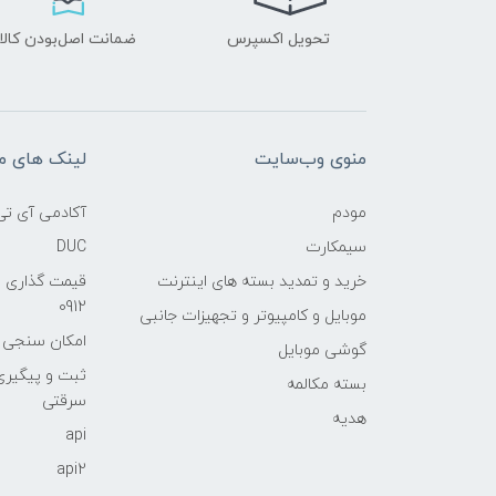
تحویل اکسپرس
ضمانت اصل‌بودن کالا
منوی وب‌سایت
لینک های م
مودم
آکادمی آی تی
سیمکارت
DUC
خرید و تمدید بسته های اینترنت
قیمت گذاری 
0912
موبایل و کامپیوتر و تجهیزات جانبی
امکان سنجی آنلا
گوشی موبایل
ثبت و پیگیر
بسته مکالمه
سرقتی
هدیه
api
api2