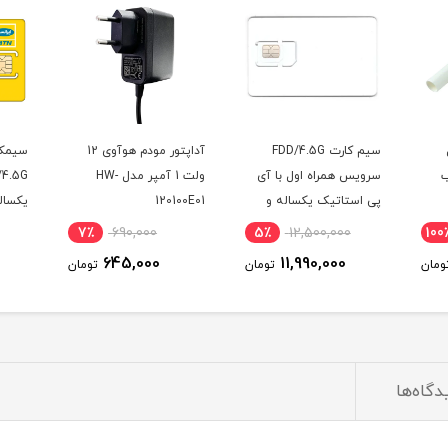
آداپتور مودم هوآوی 12
سیمکارت ایرانسل FDD/5G
آی
ولت 1 آمپر مدل HW-
/4.5G با آی پی استاتیک
سرویس
120100E01
یکساله و بسته اینترنت
پی اس
500 گیگ یک ساله
(مخصو
13٪
15,900,000
7٪
690,000
5٪
)
(مخصوص مودم )
13,900,000
645,000
ومان
تومان
تومان
دگاه‌ها