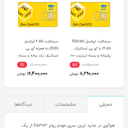
سیمکارت ایرانسل FDD/5G
سیمکارت 4.5G ایرانسل
محافظ کابل شارژ مدل
ی پی استاتیک
(FDD) به همراه آی پی
Collapsing 02 مناسب
یکساله و بسته اینترنت 100
استاتیک یک ساله و بسته
کابلهای شارژ آیفون
(مخصوص
اینترنت 500 گیگ یک ساله
100٪
39,000
9٪
18,000,000
5٪
8,6
(مخصوص مودم )
1
16,400,000
8,29
تومان
تومان
تومان
معرفی
مشخصات
دیدگاه‌ها
هوآوی در جدید ترین سری مودم روتر E5383 از یک