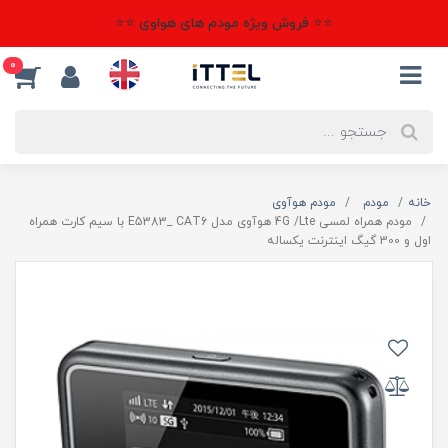
⭐⭐ فروش ویژه مودم های هواوی ⭐⭐
0
خانه
مودم
مودم هوآوی
مودم همراه لمسی 4G /Lte هوآوی مدل E5383_ CAT6 با سیم کارت همراه
اول و 300 گیگ اینترنت یکساله