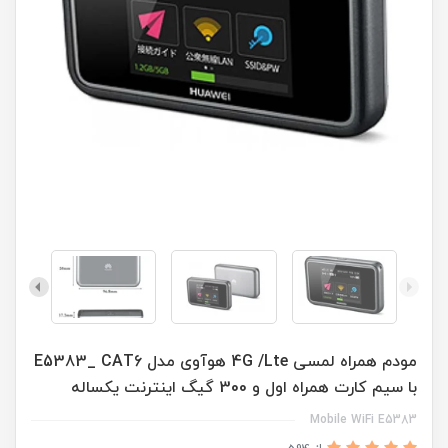
مودم همراه لمسی 4G /Lte هوآوی مدل E5383_ CAT6
با سیم کارت همراه اول و 300 گیگ اینترنت یکساله
Mobile WiFi E5383