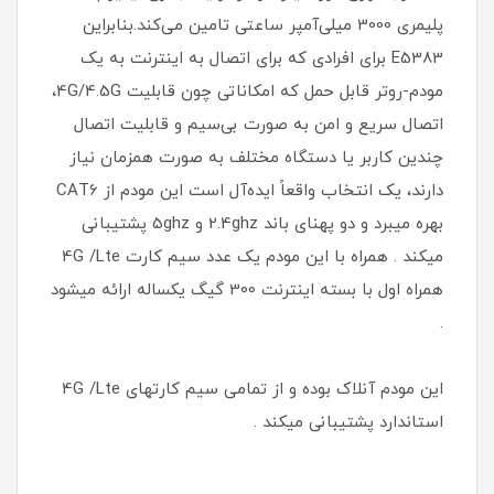
پلیمری 3000 میلی‌آمپر ساعتی تامین می‌کند.بنابراین
E5383 برای افرادی که برای اتصال به اینترنت به یک
مودم-روتر قابل حمل که امکاناتی چون قابلیت 4G/4.5G،
اتصال سریع و امن به صورت بی‌سیم و قابلیت اتصال
چندین کاربر یا دستگاه مختلف به صورت همزمان نیاز
دارند، یک انتخاب واقعاً ایده‌آل است این مودم از CAT6
بهره میبرد و دو پهنای باند 2.4ghz و 5ghz پشتیبانی
میکند . همراه با این مودم یک عدد سیم کارت 4G /Lte
همراه اول با بسته اینترنت 300 گیگ یکساله ارائه میشود
.
این مودم آنلاک بوده و از تمامی سیم کارتهای 4G /Lte
استاندارد پشتیبانی میکند .