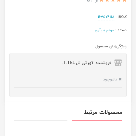
از 594
کدکالا :
163504118
دسته :
مودم هوآوی
ویژگی‌های محصول
فروشنده: آی تی تل I.T.TEL
ناموجود
محصولات مرتبط