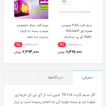
سرویس
سیم کارت رایتل مخصوص
مودم همراه TD-LTE / 4.5G
مودم با بسته 100 گیگ
هواوی مدل E5785-320 /
نت
اینترنت سه ماهه
CAT7 با سیم کارت TD-
یک
گ اینترنت
LTE و اینترنت 100 گیگ
4٪
19,500,000
11٪
2,640,000
3٪
ودم
سه ماه
18,900,000
2,364,000
ومان
تومان
تومان
معرفی
دیدگاه‌ها
اگر سیم کارت TD-Lte مبین نت از آی تی تل خریداری
نموده اید و بسته اولیه آن به اتمام رسیده است و نیاز