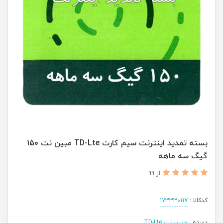
بسته تمدید اینترنت سیم کارت TD-Lte مبین نت 150
گیگ سه ماهه
از 99
کدکالا :
173330117
دسته :
مبین نت TD-Lte