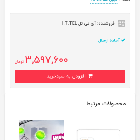
فروشنده: آی تی تل I.T.TEL
آماده ارسال
3,597,600
تومان
افزودن به سبدخرید
محصولات مرتبط