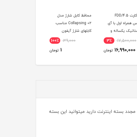
سیم کارت FDD/4.5
محافظ کابل شارژ مدل
سیم کارت همراه اول
 همراه اول با آی
Collapsing 02 مناسب
اعتباری با 300 گیگ
تاتیک یکساله و
کابلهای شارژ آیفون
اینترنت یکساله
10 گیگ اینترنت یکساله
10٪
3,300,000
100٪
39,000
3٪
17,500,000
ص مودم )
2,990,000
1
16,990,000
تومان
تومان
توم
 تمدید مجدد بسته اینترنت دارید میتوانید این بسته