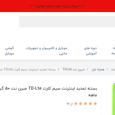
⭐⭐ فروش ویژه مودم های هواوی ⭐⭐
ه
دوره های
موبایل و کامپیوتر و تجهیزات
گوشی
مه
آموزشی
جانبی
موبایل
نت
همراه اول
مبین نت TD-Lte
بسته تمدید اینترنت سیم کارت TD-Lte مبین نت 50 گیگ یک ماهه
بسته تمدید اینتر
ماهه
از 99