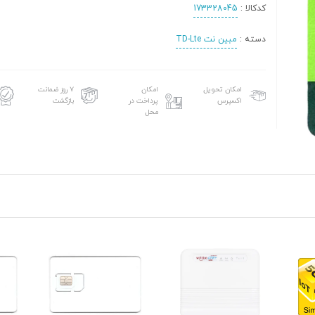
کدکالا :
173328045
دسته :
مبین نت TD-Lte
امکان تحویل
امکان
۷ روز ضمانت
اکسپرس
پرداخت در
بازگشت
محل