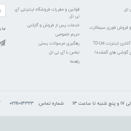
 تل
قوانین و مقررات فروشگاه اینترنتی آی
تی تل
خدمات پس از فروش و گارانتی
و فروش فوری سیمکارت
ما ر
حریم خصوصی
ین اینترنت TD-Lte
رهگیری مرسولات پستی
ی گوشی های گمشده/
تماس با آی تی تل
راهنما
شماره تماس:
02191014323
آ