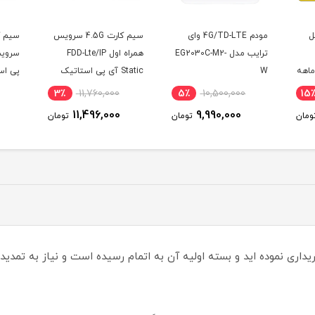
ل
مودم 4G/TD-LTE وای
سیم کارت 4.5G سرویس
ترایب مدل EG2030C-M2-
همراه اول FDD-Lte/IP
سرویس
سه ماهه
W
Static آی پی استاتیک
پی اس
یکساله با 180 گیگ
00
3٪
11,760,000
5٪
10,500,000
15
اینترنت شش ماهه
(مخصو
11,496,000
9,990,000
ومان
تومان
تومان
(مخصوص مودم )
 از آی تی تل خریداری نموده اید و بسته اولیه آن به اتمام رسیده است و نیاز به