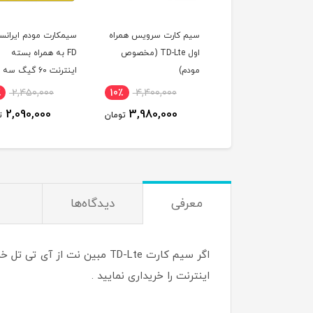
مودم 5G فضای باز هوآوی
سیم کارت سرویس همراه
سیمکارت مودم ایرانس
مدل HUAWEI N5368
اول TD-Lte (مخصوص
FD به همراه بسته
MAX (4G/5G/TD-L
مودم)
اینترنت 60 گیگ 
(مخصوص مودم )
٪
2,450,000
10٪
4,400,000
2٪
34,000,000
2,090,000
3,980,000
33,390,000
تومان
تومان
ت
معرفی
دیدگاه‌ها
اگر سیم کارت TD-Lte مبین نت
اینترنت را خریداری نمایید .