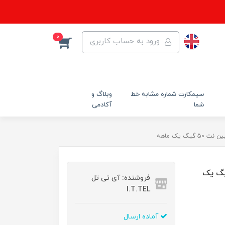
0
ورود به حساب کاربری
سیمکارت شماره مشابه خط
وبلاگ و
شما
آکادمی
نت سیم کارت TD-Lte مبین نت 50 گیگ یک
فروشنده: آی تی تل
I.T.TEL
آماده ارسال