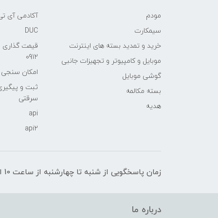
مودم
آکادمی آی تی
سیمکارت
DUC
خرید و تمدید بسته های اینترنت
قیمت گذاری 
0912
موبایل و کامپیوتر و تجهیزات جانبی
امکان سنجی آنلا
گوشی موبایل
ثبت و پیگیر
بسته مکالمه
سرقتی
هدیه
api
api2
زمان پاسخگویی از شنبه تا چهارشنبه از ساعت 10 الی 17 و پنج شنبه تا ساعت 13
درباره ما