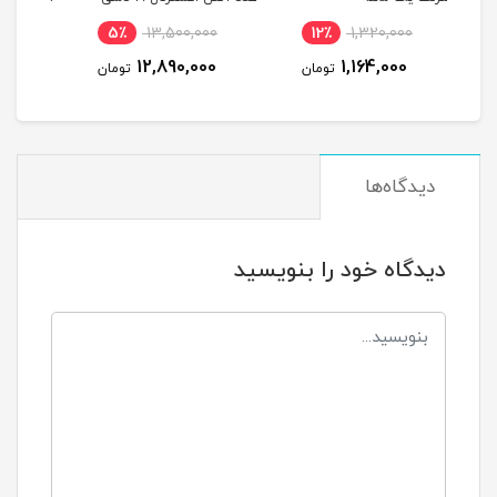
بل
11٪
2,640,000
5٪
13,500,000
1
شش 
2,364,000
12,890,000
مان
تومان
تومان
)
دیدگاه‌ها
دیدگاه خود را بنویسید