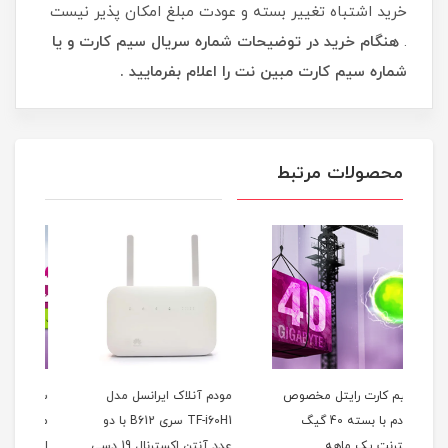
خرید اشتباه تغییر بسته و عودت مبلغ امکان پذیر نیست
.
هنگام خرید در توضیحات شماره سریال سیم کارت و یا
شماره سیم کارت مبین نت را اعلام بفرمایید .
محصولات مرتبط
ص
مودم آنلاک ایرانسل مدل
سیم کارت رایتل مخصوص
TF-i60H1 سری B612 با دو
مودم با بسته 100 گیگ
عدد آنتن اکسترنال 19 دسی
اینترنت سه ماهه