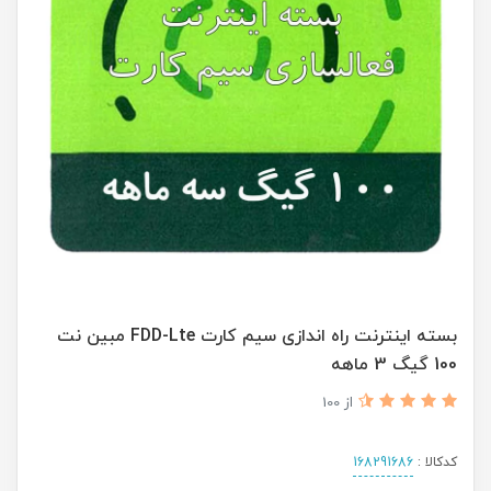
بسته اینترنت راه اندازی سیم کارت FDD-Lte مبین نت
100 گیگ 3 ماهه
از 100
کدکالا :
168291686